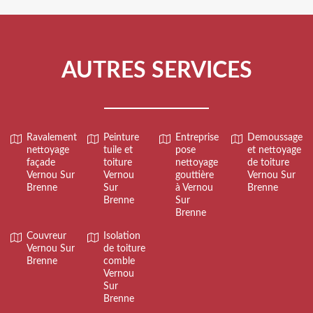
AUTRES SERVICES
Ravalement
Peinture
Entreprise
Demoussage
nettoyage
tuile et
pose
et nettoyage
façade
toiture
nettoyage
de toiture
Vernou Sur
Vernou
gouttière
Vernou Sur
Brenne
Sur
à Vernou
Brenne
Brenne
Sur
Brenne
Couvreur
Isolation
Vernou Sur
de toiture
Brenne
comble
Vernou
Sur
Brenne