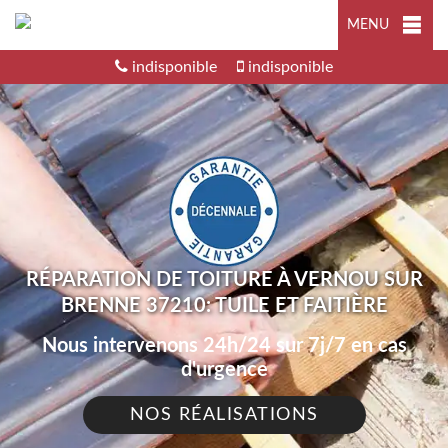
MENU
indisponible
indisponible
RÉPARATION DE TOITURE À VERNOU SUR
BRENNE 37210: TUILE ET FAITIÈRE
Nous intervenons 24h/24 sur 7j/7 en cas
d'urgence
NOS RÉALISATIONS