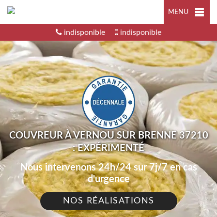
MENU
indisponible
indisponible
COUVREUR À VERNOU SUR BRENNE 37210
: EXPÉRIMENTÉ
Nous intervenons 24h/24 sur 7j/7 en cas
d'urgence
NOS RÉALISATIONS