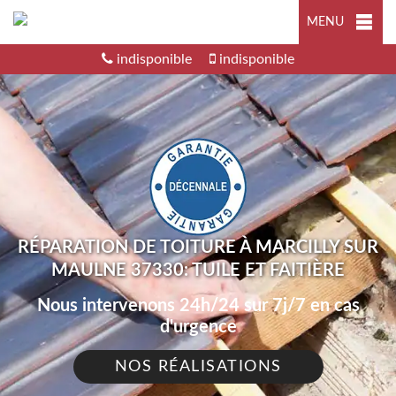
MENU
indisponible
indisponible
RÉPARATION DE TOITURE À MARCILLY SUR
MAULNE 37330: TUILE ET FAITIÈRE
Nous intervenons 24h/24 sur 7j/7 en cas
d'urgence
NOS RÉALISATIONS