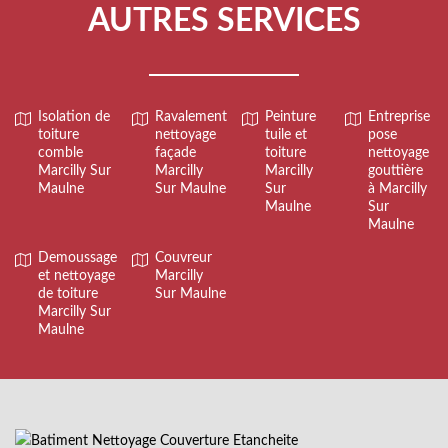
AUTRES SERVICES
Isolation de
Ravalement
Peinture
Entreprise
toiture
nettoyage
tuile et
pose
comble
façade
toiture
nettoyage
Marcilly Sur
Marcilly
Marcilly
gouttière
Maulne
Sur Maulne
Sur
à Marcilly
Maulne
Sur
Maulne
Demoussage
Couvreur
et nettoyage
Marcilly
de toiture
Sur Maulne
Marcilly Sur
Maulne