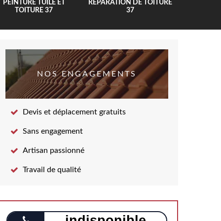
PEINTURE TUILE ET
RÉPARATION DE TOITURE
COUV
TOITURE 37
37
NOS ENGAGEMENTS
Devis et déplacement gratuits
Sans engagement
Artisan passionné
Travail de qualité
indisponible