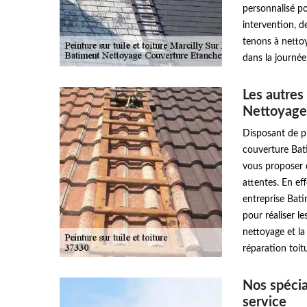
personnalisé po
intervention, de
tenons à nettoy
dans la journée,
Les autres
Nettoyage
Disposant de pl
couverture Bat
vous proposer d
attentes. En ef
entreprise Bat
pour réaliser l
nettoyage et la
réparation toitu
Nos spécia
service