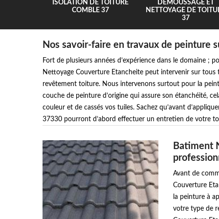
UR 37
ISOLATION DE TOITURE
DEMOUSSAGE ET
COMBLE 37
NETTOYAGE DE TOITU
37
Nos savoir-faire en travaux de peinture su
Fort de plusieurs années d’expérience dans le domaine ; po
Nettoyage Couverture Etancheite peut intervenir sur tous t
revêtement toiture. Nous intervenons surtout pour la peint
couche de peinture d’origine qui assure son étanchéité, cel
couleur et de cassés vos tuiles. Sachez qu’avant d’appliquer
37330 pourront d’abord effectuer un entretien de votre toi
Batiment 
professionn
Avant de comme
Couverture Etan
la peinture à a
votre type de 