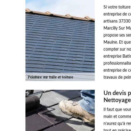
Si votre toitur
entreprise de 
artisans 37330 
Marcilly Sur Ma
propose ses serv
Maulne. Et quel
compter sur not
entreprise Bat
professionnalis
entreprise de 
travaux de pein
Un devis p
Nettoyage
Il faut que vo
main et commenç
n’aurez qu’à r
tout en précisa