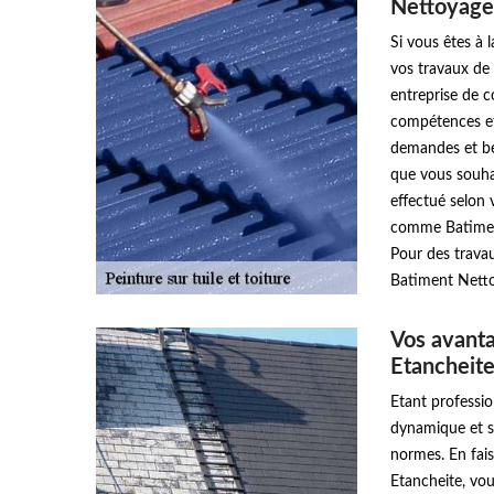
Nettoyage
Si vous êtes à 
vos travaux de 
entreprise de 
compétences et
demandes et be
que vous souhai
effectué selon 
comme Batiment
Pour des travau
Batiment Netto
Vos avant
Etancheit
Etant professi
dynamique et sé
normes. En fai
Etancheite, vou