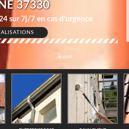
E 37330
4 sur 7j/7 en cas d'urgence
ÉALISATIONS
scroll