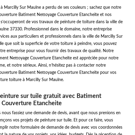
e à Marcilly Sur Maulne a perdu de ses couleurs ; sachez que notre
couverture Batiment Nettoyage Couverture Etancheite et nos
s’occuperont de vos travaux de peinture de toiture dans la ville de
ulne 37330. Professionnel dans le domaine, notre entreprise
ices aux particuliers et professionnels dans la ville de Marcilly Sur
le que soit la superficie de votre toiture à peindre, vous pouvez
re entreprise pour vous fournir des travaux de qualité. Notre
iment Nettoyage Couverture Etancheite est appréciée pour notre
me, et notre sérieux. Ainsi, n’hésitez pas à contacter notre
couverture Batiment Nettoyage Couverture Etancheite pour vos
ture toiture à Marcilly Sur Maulne.
einture sur tuile gratuit avec Batiment
 Couverture Etancheite
us nous fassiez une demande de devis, avant que nous prenions en
ons vos projets de peinture sur tuile. Et pour ce faire, vous
emplir notre formulaire de demande de devis avec vos coordonnées
nt la nature de vos projets, vos idées, budgets. Dès la réception de