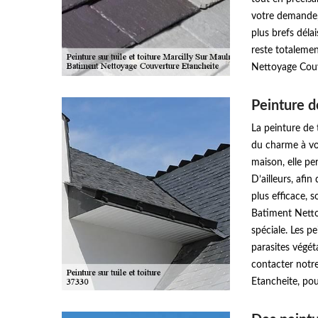
votre demande, 
plus brefs déla
reste totalemen
Nettoyage Couv
Peinture de
La peinture de 
du charme à vot
maison, elle pe
D’ailleurs, afi
plus efficace, 
Batiment Netto
spéciale. Les p
parasites végét
contacter notr
Etancheite, pou