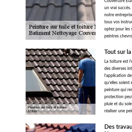
Couverture Eta
un vrai succès.
notre entrepri
tous vos instr
optez pour les
peintres chevr
Tout sur la
La toiture est 
des diverses int
l’application de
qu’elles soient
peinture qui ren
protection peut
pluie et du sole
réaliser une pei
Des travau