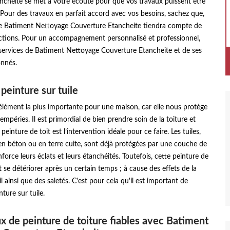
ncheite se met à votre écoute pour que vos travaux puissent être
 Pour des travaux en parfait accord avec vos besoins, sachez que,
se Batiment Nettoyage Couverture Etancheite tiendra compte de
uctions. Pour un accompagnement personnalisé et professionnel,
 services de Batiment Nettoyage Couverture Etancheite et de ses
onnés.
 peinture sur tuile
l’élément la plus importante pour une maison, car elle nous protège
empéries. Il est primordial de bien prendre soin de la toiture et
 peinture de toit est l’intervention idéale pour ce faire. Les tuiles,
 en béton ou en terre cuite, sont déjà protégées par une couche de
force leurs éclats et leurs étanchéités. Toutefois, cette peinture de
 se détériorer après un certain temps ; à cause des effets de la
il ainsi que des saletés. C'est pour cela qu'il est important de
nture sur tuile.
x de peinture de toiture fiables avec Batiment