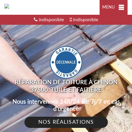
MENU
indisponible
indisponible
RÉPARATION DE TOITURE À CHINON
37500: TUILE ET FAITIÈRE
Nous intervenons 24h/24 sur 7j/7 en cas
d'urgence
NOS RÉALISATIONS