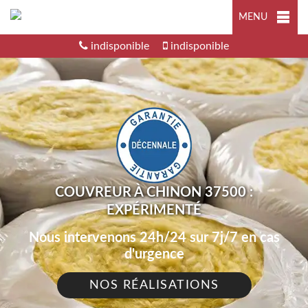
MENU
indisponible
indisponible
COUVREUR À CHINON 37500 :
EXPÉRIMENTÉ
Nous intervenons 24h/24 sur 7j/7 en cas
d'urgence
NOS RÉALISATIONS