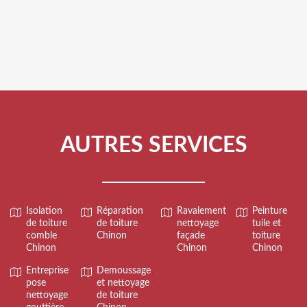
AUTRES SERVICES
Isolation
Réparation
Ravalement
Peinture
de toiture
de toiture
nettoyage
tuile et
comble
Chinon
façade
toiture
Chinon
Chinon
Chinon
Entreprise
Demoussage
pose
et nettoyage
nettoyage
de toiture