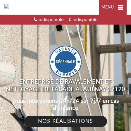
MENU
indisponible
indisponible
ENTREPRISE DE RAVALEMENT ET
NETTOYAGE DE FAÇADE À JAULNAY 37120
Nous intervenons 24h/24 sur 7j/7 en cas
d'urgence
NOS RÉALISATIONS