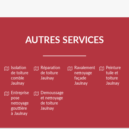
AUTRES SERVICES
Isolation
Réparation
Ravalement
Peinture
de toiture
de toiture
nettoyage
tuile et
comble
Jaulnay
façade
toiture
Jaulnay
Jaulnay
Jaulnay
Entreprise
Demoussage
pose
et nettoyage
nettoyage
de toiture
gouttière
Jaulnay
à Jaulnay