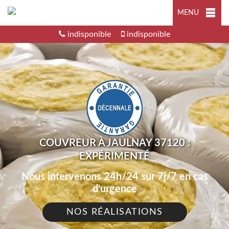
MENU
indisponible
indisponible
COUVREUR À JAULNAY 37120 :
EXPÉRIMENTÉ
Nous intervenons 24h/24 sur 7j/7 en cas
d'urgence
NOS RÉALISATIONS