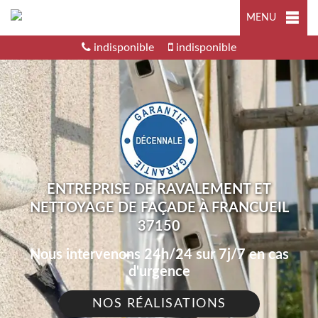
MENU
indisponible
indisponible
ENTREPRISE DE RAVALEMENT ET
NETTOYAGE DE FAÇADE À FRANCUEIL
37150
Nous intervenons 24h/24 sur 7j/7 en cas
d'urgence
NOS RÉALISATIONS