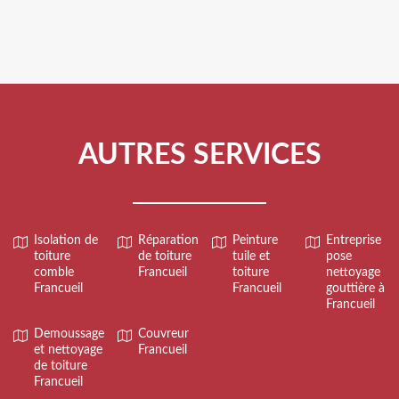
AUTRES SERVICES
Isolation de
Réparation
Peinture
Entreprise
toiture
de toiture
tuile et
pose
comble
Francueil
toiture
nettoyage
Francueil
Francueil
gouttière à
Francueil
Demoussage
Couvreur
et nettoyage
Francueil
de toiture
Francueil