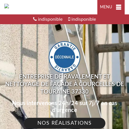
MENU
indisponible
indisponible
ENTREPRISE DE RAVALEMENT ET
NETTOYAGE DE FAÇADE À COURCELLES DE
TOURAINE 37330
Nous intervenons 24h/24 sur 7j/7 en cas
d'urgence
NOS RÉALISATIONS