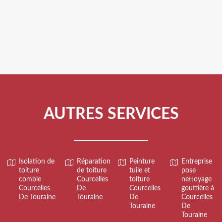
AUTRES SERVICES
Isolation de
Réparation
Peinture
Entreprise
toiture
de toiture
tuile et
pose
comble
Courcelles
toiture
nettoyage
Courcelles
De
Courcelles
gouttière à
De Touraine
Touraine
De
Courcelles
Touraine
De
Touraine