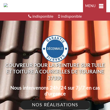
MENU
indisponible
indisponible
COUVREUR POUR LA PEINTURE SUR TUILE
ET TOITURE À COURCELLES DE TOURAINE
37330
Nous intervenons 24h/24 sur 7j/7 en cas
d'urgence
NOS RÉALISATIONS