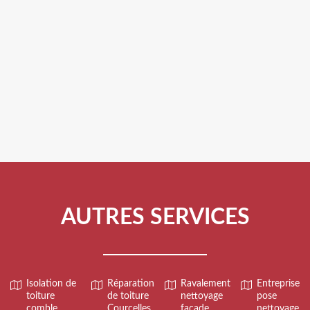
AUTRES SERVICES
Isolation de
Réparation
Ravalement
Entreprise
toiture
de toiture
nettoyage
pose
comble
Courcelles
façade
nettoyage