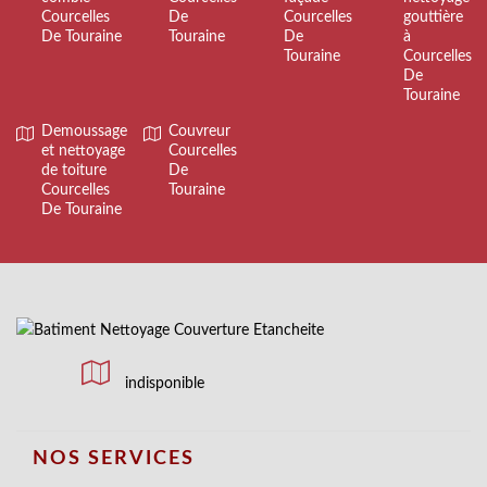
Courcelles
De
Courcelles
gouttière
De Touraine
Touraine
De
à
Touraine
Courcelles
De
Touraine
Demoussage
Couvreur
et nettoyage
Courcelles
de toiture
De
Courcelles
Touraine
De Touraine
indisponible
NOS SERVICES