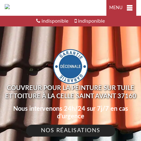
MENU
indisponible
indisponible
COUVREUR POUR LA PEINTURE SUR TUILE
ET TOITURE À LA CELLE SAINT AVANT 37160
Nous intervenons 24h/24 sur 7j/7 en cas
d'urgence
NOS RÉALISATIONS