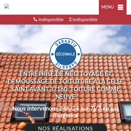
MENU
indisponible
indisponible
ENTREPRISE DE NETTTOYAGE ET
DEMOUSSAGE DE TOITUTURE À LA CELLE
SAINT AVANT 37160: TOITURE COMME
NEUVE
Nous intervenons 24h/24 sur 7j/7 en cas
d'urgence
NOS RÉALISATIONS