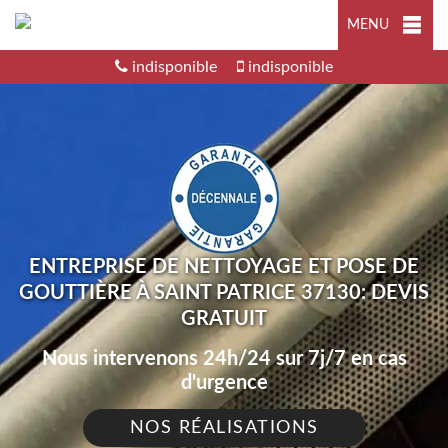
MENU
indisponible
indisponible
ENTREPRISE DE NETTOYAGE ET POSE DE
GOUTTIÈRE À SAINT PATRICE 37130: DEVIS
GRATUIT
Nous intervenons 24h/24 sur 7j/7 en cas
d'urgence
NOS RÉALISATIONS