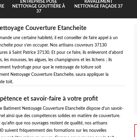
ENTREPRISE POSE
RAVALEMENT
RE
NETTOYAGE GOUTTIÈRE À
NETTOYAGE FAÇADE 37
37
Nettoyage Couverture Etancheite
ande une certaine habileté, il est conseiller de faire appel à un
cheite pour s’en occuper. Nos artisans couvreurs 37130
res à Saint Patrice 37130. Et pour ce faire, ils enlèveront d’abord
s, les mousses, les algues, les champignons et les lichens ; ils
tement hydrofuge pour que le nettoyage de toiture soit
timent Nettoyage Couverture Etancheite, saura appliquer la
e toit.
étence et savoir-faire à votre profit
se Batiment Nettoyage Couverture Etancheite dispose d’un savoir-
nel ainsi que des compétences solides en matière de couverture.
 qu’afin que nos ouvrages restent de qualité, nos artisans
0 suivent fréquemment des formations sur les nouvelles