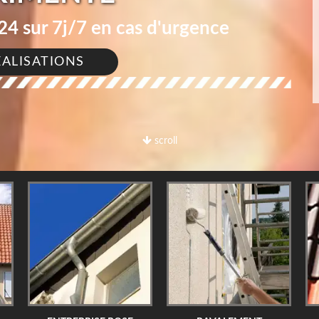
4 sur 7j/7 en cas d'urgence
ÉALISATIONS
scroll