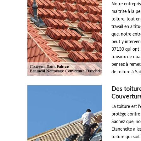
Notre entrepri
maitrise à la p
toiture, tout en
travail en altit
que, notre ent
peut y interven
37130 qui ont l
travaux de quali
pensez à remet
de toiture à Sai
Des toitu
Couvertur
La toiture est 
protège contre 
Sachez que, no
Etancheite a le
toiture qui soit