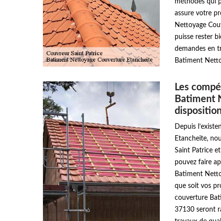
méthodes qui p
assure votre pr
Nettoyage Couv
puisse rester b
demandes en tra
Batiment Netto
Les compét
Batiment 
dispositio
Depuis l’exist
Etancheite, nou
Saint Patrice e
pouvez faire ap
Batiment Netto
que soit vos pr
couverture Bat
37130 seront ra