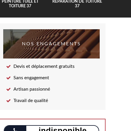
PEINTURE TUILE ET
RÉPARATION DE TOITURE
COUV
TOITURE 37
37
NOS ENGAGEMENTS
Devis et déplacement gratuits
Sans engagement
Artisan passionné
Travail de qualité
indisponible