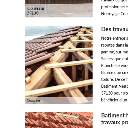
travaux de qua
professionnel e
Nettoyage Couv
Des travau
Notre entrepri
réputée dans la
gamme, sur mesu
Sachez que not
Etancheite vous
Patrice que ce 
toiture. De ce 
Batiment Netto
37130 pour s’oc
bénéficier d’un
Batiment 
travaux pr