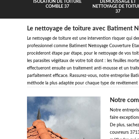
UR 37
ISOLATION DE TOITURE
DEMOUSSAGE ET
COMBLE 37
NETTOYAGE DE TOITU
37
Le nettoyage de toiture avec Batiment 
Le nettoyage de toiture est une intervention risquer qui dem
professionnel comme Batiment Nettoyage Couverture Etan
procèderont étape par étape, pour le nettoyage de vos toitu
les parasites végétaux de votre toit dont : les feuilles morte
effectueront ensuite un traitement anti-mousse et un trai
parfaitement efficace. Rassurez-vous, notre entreprise Ba
méthode la plus adaptée pour chaque type de revêtement d
Notre comp
Notre entrepri
faire exception
De plus, sachez
couvreurs 3713