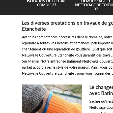
UR 37
ISOLATION DE TOITURE
DEMOUSSAGE ET
COMBLE 37
NETTOYAGE DE TOITU
37
Les diverses prestations en travaux de 
Etancheite
Ayant les compétences nécessaires dans le domaine, notre
répondre à toutes vos besoins et demandes, peu importe le
changement ou une réparation de gouttière. Quel que soit 
Nettoyage Couverture Etancheite vous garantit des travaux 
Sur Manse. Notre entreprise Batiment Nettoyage Couvertur
parfait accord avec le style de votre maison. Ainsi, vous 
Nettoyage Couverture Etancheite ; pour vous fournir des p
Le changem
avec Bati
Sachez qu’il es
Nettoyage Couv