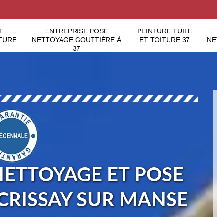
T
ENTREPRISE POSE
PEINTURE TUILE
TURE
NETTOYAGE GOUTTIÈRE À
ET TOITURE 37
NE
37
NETTOYAGE ET POSE
 CRISSAY SUR MANSE