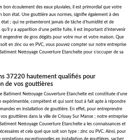
n bon écoulement des eaux pluviales, il est primordial que votre
en bon état. Une gouttière aux normes, signifie également à des
 état ; qui ne présenteront jamais de tâche d’humidité et de
qu’il y a apparition d’une petite fuite, il est important d’intervenir
it engendrer de gros dégâts pour votre mur et votre maison. Que
 soit en zinc ou en PVC, vous pouvez compter sur notre entreprise
Batiment Nettoyage Couverture Etancheite pour s’occuper de sa
ns 37220 hautement qualifiés pour
ion de vos gouttières
se Batiment Nettoyage Couverture Etancheite est constituée d’une
n expérimentée, compétent et qui sont tout à fait apte à répondre
mandes en installation de gouttière. En effet, pour entreprendre
e vos gouttières dans la ville de Crissay Sur Manse ; notre entreprise
Batiment Nettoyage Couverture Etancheite a les connaissances et
nécessaires et cela quel que soit son type : zinc ou PVC. Ainsi, pour
 prestations exceptionnelles en installation de gouttières, sachez