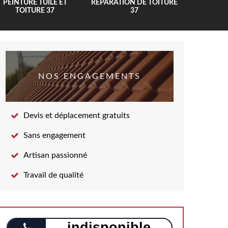
PEINTURE TUILE ET
RÉPARATION DE TOITURE
COUV
TOITURE 37
37
NOS ENGAGEMENTS
Devis et déplacement gratuits
Sans engagement
Artisan passionné
Travail de qualité
indisponible