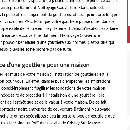
nt aux normes. Disposant de plusieurs années d’expérience dans le
 entreprise Batiment Nettoyage Couverture Etancheite est
s la pose et le changement de gouttières, et cela qu’importe le type
en zinc ou en PVC. Pour que votre gouttière puisse durer dans le
dispensable de l’entretenir régulièrement. Ainsi, n’hésitez pas à faire
entreprise de couverture Batiment Nettoyage Couverture
r pouvoir bénéficier d’une gouttière aux normes, c’est-à-dire qui
s eaux pluviales et ne montre pas de fuite.
ce d’une gouttière pour une maison
r les murs de votre maison ; l'installation de gouttières est la
ion pour vous. En effet, dans le but d’empêcher les infiltrations
 considérablement fragiliser les fondations de votre maison,
 nécessaire de procéder à l’installation d’une gouttière ; elle
nt de l’esthétique et de la valeur à votre maison. De ce fait,
à contacter notre entreprise de couverture Batiment Nettoyage
cheite et nos spécialistes ; peu importe le type de gouttière que
installer : zinc ou PVC dans la ville de Crissay Sur Manse.