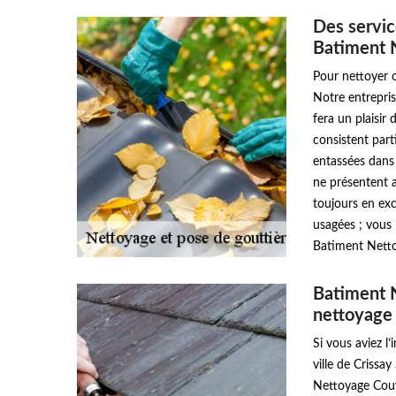
Des servic
Batiment 
Pour nettoyer o
Notre entrepri
fera un plaisir
consistent parti
entassées dans 
ne présentent a
toujours en exce
usagées ; vous 
Batiment Netto
Batiment N
nettoyage
Si vous aviez l
ville de Crissa
Nettoyage Couv