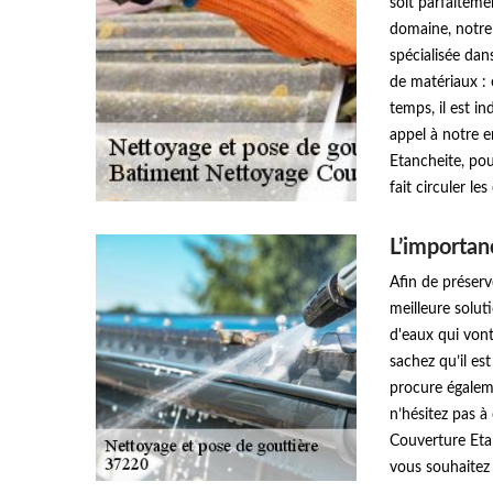
soit parfaiteme
domaine, notre
spécialisée dan
de matériaux : 
temps, il est in
appel à notre 
Etancheite, pou
fait circuler le
L’importan
Afin de préserve
meilleure solut
d'eaux qui vont
sachez qu’il est
procure égaleme
n’hésitez pas 
Couverture Etan
vous souhaitez 