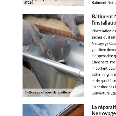
Batiment Netto
Batiment 
l’installat
L’installation d
sachez qu’il es
Nettoyage Couve
gouttière deman
indispensable 
Etancheite s’occ
important pour 
éviter de gros 
et de qualité e
; n’hésitez pas
Couverture Eta
La réparat
Nettoyage