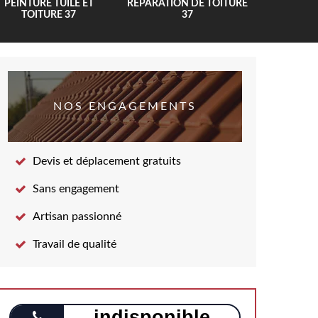
PEINTURE TUILE ET
RÉPARATION DE TOITURE
COUV
TOITURE 37
37
NOS ENGAGEMENTS
Devis et déplacement gratuits
Sans engagement
Artisan passionné
Travail de qualité
indisponible