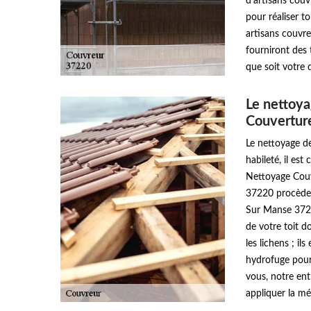
d’artisans couvr
pour réaliser t
artisans couvr
fourniront des 
que soit votre
Le nettoya
Couvertur
Le nettoyage de
habileté, il es
Nettoyage Couv
37220 procèdero
Sur Manse 37220
de votre toit do
les lichens ; i
hydrofuge pour 
vous, notre en
appliquer la m