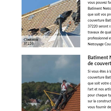
vous pouvez fai
Batiment Netto
que soit vos pr
couverture Bat
37220 seront ra
travaux de qua
professionnel e
Nettoyage Couv
Batiment N
de couver
Si vous êtes à 
couverture Bat
que soit votre 
l’art et nos ar
pour chaque typ
sur la construct
vous fournir de