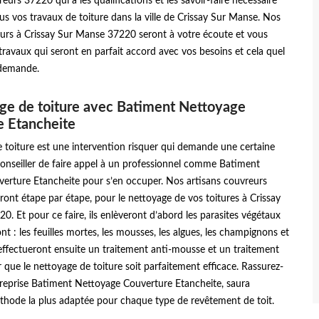
eurs 37220 qui a les qualifications et les savoir-faire nécessaire
ous vos travaux de toiture dans la ville de Crissay Sur Manse. Nos
eurs à Crissay Sur Manse 37220 seront à votre écoute et vous
travaux qui seront en parfait accord avec vos besoins et cela quel
 demande.
ge de toiture avec Batiment Nettoyage
e Etancheite
 toiture est une intervention risquer qui demande une certaine
t conseiller de faire appel à un professionnel comme Batiment
erture Etancheite pour s’en occuper. Nos artisans couvreurs
nt étape par étape, pour le nettoyage de vos toitures à Crissay
. Et pour ce faire, ils enlèveront d’abord les parasites végétaux
nt : les feuilles mortes, les mousses, les algues, les champignons et
ls effectueront ensuite un traitement anti-mousse et un traitement
que le nettoyage de toiture soit parfaitement efficace. Rassurez-
treprise Batiment Nettoyage Couverture Etancheite, saura
éthode la plus adaptée pour chaque type de revêtement de toit.