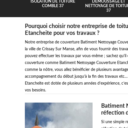
UR 37
ISOLATION DE TOITURE
DEMOUSSAGE ET
COMBLE 37
NETTOYAGE DE TOITU
37
Pourquoi choisir notre entreprise de to
Etancheite pour vos travaux ?
Notre entreprise de couverture Batiment Nettoyage Couver
la ville de Crissay Sur Manse, afin de vous fournir des tra
pouvez effectuer les travaux par vous-même ; sachez qu’il e
couverture comme Batiment Nettoyage Couverture Etancheit
comme la nôtre, vous allez bénéficier de plusieurs avantag
accompagnement du début jusqu’à la fin des travaux etc…
Etancheite est dotée de plusieurs années d’expérience, c
vos besoins.
Batiment N
réfection 
Si une simple r