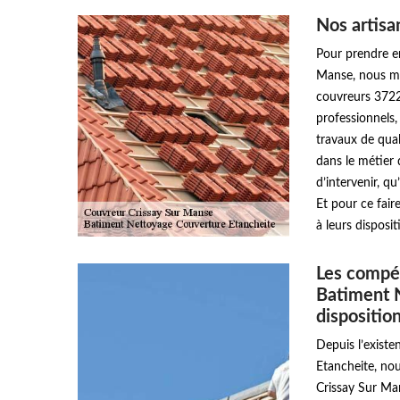
Nos artisa
Pour prendre en
Manse, nous met
couvreurs 37220
professionnels,
travaux de qual
dans le métier
d’intervenir, qu
Et pour ce fai
à leurs disposi
Les compét
Batiment 
dispositio
Depuis l’exist
Etancheite, nou
Crissay Sur Man