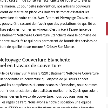
ture ; cela afin de conserver l’étanchéité de votre toiture et la
re maison. Et pour cette intervention, nos artisans couvreurs
ront de mettre en place vos isolants de toit et d’installer les
ouverture de votre choix. Avec Batiment Nettoyage Couverture
 pouvez être rassuré de n’avoir que des prestations de qualité et
lisés selon les normes en vigueur. C’est grâce à l’expérience de
se Batiment Nettoyage Couverture Etancheite dans le domaine de
t notre savoir-faire qui nous permettent de fournir des services de
iture de qualité et sur mesure à Crissay Sur Manse.
Nettoyage Couverture Etancheite
nel en travaux de couverture
 ville de Crissay Sur Manse 37220 ; Batiment Nettoyage Couverture
un spécialiste en couverture qui dispose de plusieurs années
Ayant les compétences et connaissances nécessaires, nous sommes
urnir des prestations de qualité au meilleur prix. Quels que soient
 demandes en travaux de couverture, nous pouvons vous les
 les règles de l’art. Nous avons à notre disposition une équipe