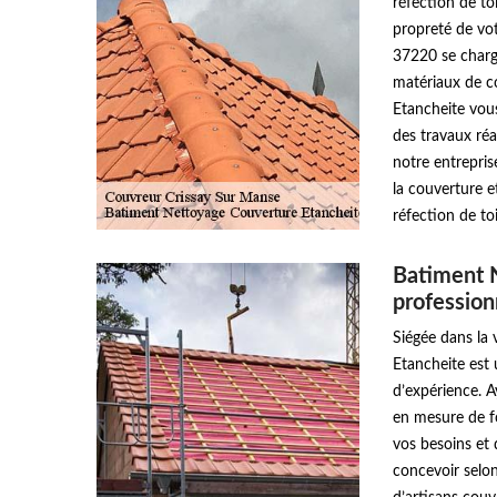
réfection de toi
propreté de vot
37220 se charge
matériaux de c
Etancheite vous
des travaux réa
notre entrepri
la couverture e
réfection de to
Batiment 
profession
Siégée dans la
Etancheite est 
d’expérience. 
en mesure de fo
vos besoins et
concevoir selon