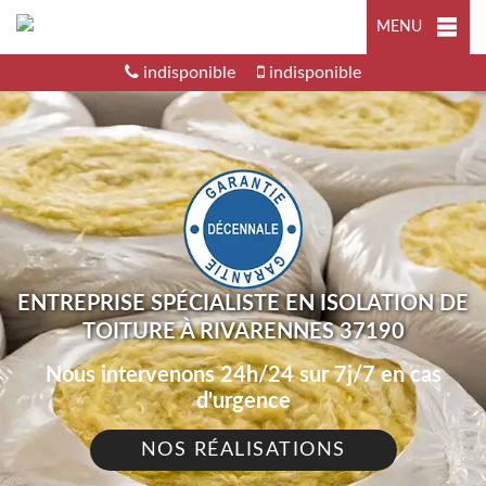
MENU
indisponible
indisponible
ENTREPRISE SPÉCIALISTE EN ISOLATION DE
TOITURE À RIVARENNES 37190
Nous intervenons 24h/24 sur 7j/7 en cas
d'urgence
NOS RÉALISATIONS