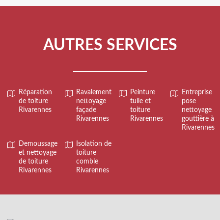
AUTRES SERVICES
Réparation
Ravalement
Peinture
Entreprise
de toiture
nettoyage
tuile et
pose
Rivarennes
façade
toiture
nettoyage
Rivarennes
Rivarennes
gouttière à
Rivarennes
Demoussage
Isolation de
et nettoyage
toiture
de toiture
comble
Rivarennes
Rivarennes