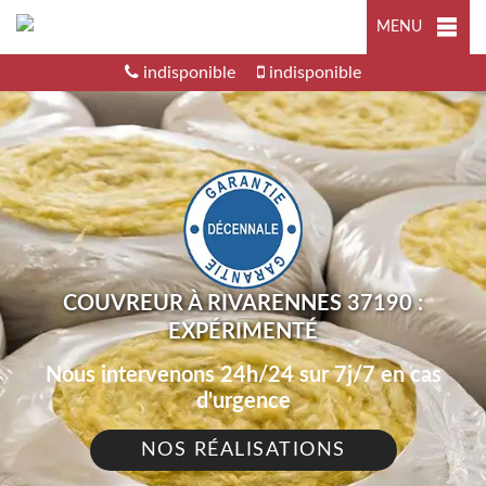
MENU
indisponible
indisponible
COUVREUR À RIVARENNES 37190 :
EXPÉRIMENTÉ
Nous intervenons 24h/24 sur 7j/7 en cas
d'urgence
NOS RÉALISATIONS