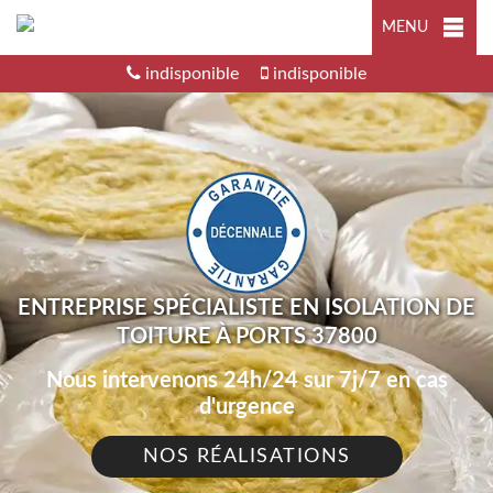
MENU
indisponible
indisponible
ENTREPRISE SPÉCIALISTE EN ISOLATION DE
TOITURE À PORTS 37800
Nous intervenons 24h/24 sur 7j/7 en cas
d'urgence
NOS RÉALISATIONS