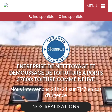
MENU
indisponible
indisponible
ENTREPRISE DE NETTTOYAGE ET
DEMOUSSAGE DE TOITUTURE À PORTS
37800: TOITURE COMME NEUVE
Nous intervenons 24h/24 sur 7j/7 en cas
d'urgence
NOS RÉALISATIONS