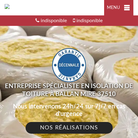
MENU
indisponible
indisponible
ENTREPRISE SPÉCIALISTE EN ISOLATION DE
TOITURE À BALLAN MIRE 37510
Nous intervenons 24h/24 sur 7j/7 en cas
d'urgence
NOS RÉALISATIONS