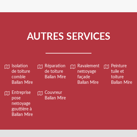
AUTRES SERVICES
Isolation
Réparation
Ravalement
Peinture
de toiture
de toiture
nettoyage
tuile et
comble
Ballan Mire
façade
toiture
Ballan Mire
Ballan Mire
Ballan Mire
Entreprise
Couvreur
pose
Ballan Mire
nettoyage
gouttière à
Ballan Mire