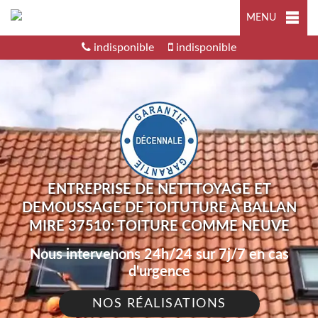
MENU
indisponible
indisponible
ENTREPRISE DE NETTTOYAGE ET
DEMOUSSAGE DE TOITUTURE À BALLAN
MIRE 37510: TOITURE COMME NEUVE
Nous intervenons 24h/24 sur 7j/7 en cas
d'urgence
NOS RÉALISATIONS