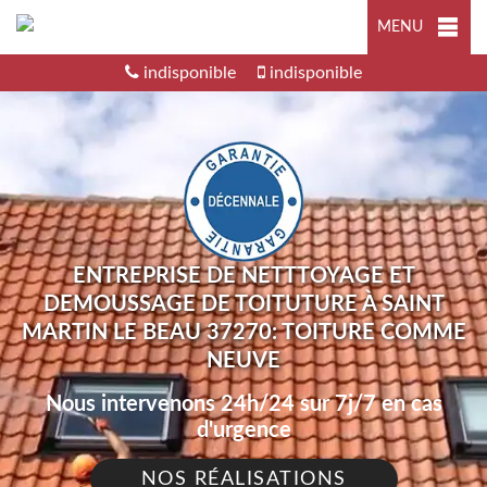
MENU
indisponible
indisponible
ENTREPRISE DE NETTTOYAGE ET
DEMOUSSAGE DE TOITUTURE À SAINT
MARTIN LE BEAU 37270: TOITURE COMME
NEUVE
Nous intervenons 24h/24 sur 7j/7 en cas
d'urgence
NOS RÉALISATIONS