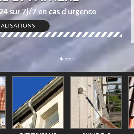
4 sur 7j/7 en cas d'urgence
ÉALISATIONS
scroll