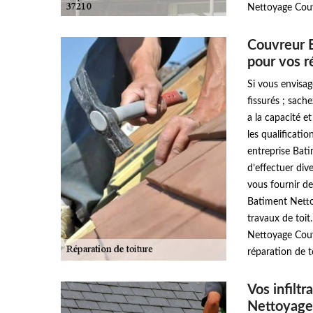
Nettoyage Couv
Couvreur 
pour vos r
Si vous envisag
fissurés ; sac
a la capacité e
les qualificati
entreprise Bat
d’effectuer div
vous fournir de
Batiment Netto
travaux de toit
Nettoyage Couve
réparation de to
Vos infilt
Nettoyage