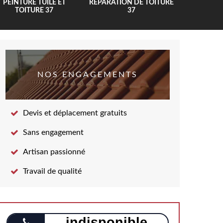
PEINTURE TUILE ET
RÉPARATION DE TOITURE
COUV
TOITURE 37
37
NOS ENGAGEMENTS
Devis et déplacement gratuits
Sans engagement
Artisan passionné
Travail de qualité
indisponible