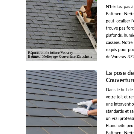
N’hésitez pas à
Batiment Nettoy
peut localiser l
trouve pas forc
plafonds, humid
cassées. Notre 
requis pour pouv
de Vouvray 37
La pose de
Couvertur
Dans le but de
votre toit et re
une intervention
standards et sa
un vrai profes
Etancheite peut
Batiment Netto