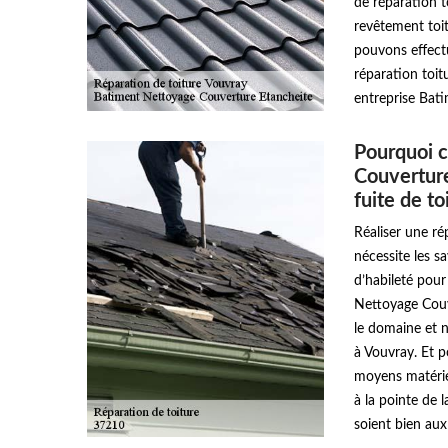
de réparation t
revêtement toitu
pouvons effectu
réparation toit
entreprise Bat
Pourquoi c
Couverture
fuite de to
Réaliser une ré
nécessite les s
d’habileté pour
Nettoyage Couv
le domaine et 
à Vouvray. Et p
moyens matériel
à la pointe de 
soient bien aux