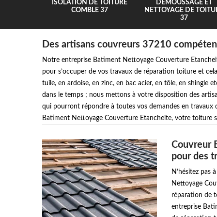
UR 37
ISOLATION DE TOITURE
DEMOUSSAGE ET
COMBLE 37
NETTOYAGE DE TOITU
37
Des artisans couvreurs 37210 compétents
Notre entreprise Batiment Nettoyage Couverture Etancheite
pour s’occuper de vos travaux de réparation toiture et cela
tuile, en ardoise, en zinc, en bac acier, en tôle, en shingle
dans le temps ; nous mettons à votre disposition des artis
qui pourront répondre à toutes vos demandes en travaux de 
Batiment Nettoyage Couverture Etancheite, votre toiture s
Couvreur 
pour des t
N’hésitez pas à
Nettoyage Couve
réparation de t
entreprise Bat