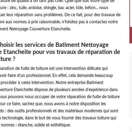
oiture de qualité à un tarif pas cher. Quel que soit votre type de
re : zinc, tuile, ardoise, shingle, bac acier, tôle, béton... nous
er leur réparation sans problèmes. De ce fait, pour des travaux de
ure aux normes à prix raisonnable, n’hésitez pas à contactez notre
iment Nettoyage Couverture Etancheite.
hoisir les services de Batiment Nettoyage
 Etancheite pour vos travaux de réparation de
iture ?
paration de fuite de toiture est une intervention délicate qui
avoir-faire d’un professionnel. En effet, cela demande beaucoup
 procéder à cette intervention. Notre entreprise Batiment
erture Etancheite dispose de plusieurs années d’expérience dans
nous pouvons nous occuper de votre réparation de fuite de toiture
our ce faire, sachez que, nous avons à notre disposition les
s : des outils professionnels et des matériaux modernes qui sont
la technologie, dans le but de vous fournir des travaux toiture qui
 normes : étanche, solide et esthétique.