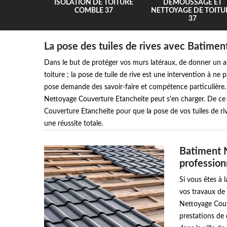
UR 37
ISOLATION DE TOITURE
DEMOUSSAGE ET
COMBLE 37
NETTOYAGE DE TOITU
37
La pose des tuiles de rives avec Batime
Dans le but de protéger vos murs latéraux, de donner un asp
toiture ; la pose de tuile de rive est une intervention à ne p
pose demande des savoir-faire et compétence particulière
Nettoyage Couverture Etancheite peut s’en charger. De ce 
Couverture Etancheite pour que la pose de vos tuiles de ri
une réussite totale.
Batiment 
profession
Si vous êtes à 
vos travaux de 
Nettoyage Couve
prestations de 