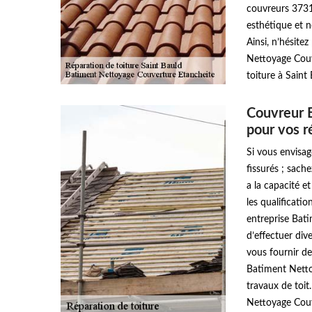
couvreurs 37310
esthétique et n
Ainsi, n’hésite
Nettoyage Couv
toiture à Saint 
Couvreur 
pour vos r
Si vous envisag
fissurés ; sac
a la capacité e
les qualificati
entreprise Bat
d’effectuer div
vous fournir de
Batiment Netto
travaux de toit
Nettoyage Couve