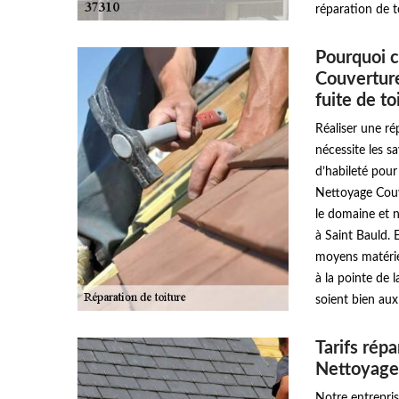
réparation de to
Pourquoi c
Couverture
fuite de to
Réaliser une ré
nécessite les s
d’habileté pour
Nettoyage Couv
le domaine et 
à Saint Bauld. 
moyens matériel
à la pointe de 
soient bien aux
Tarifs répa
Nettoyage
Notre entrepris