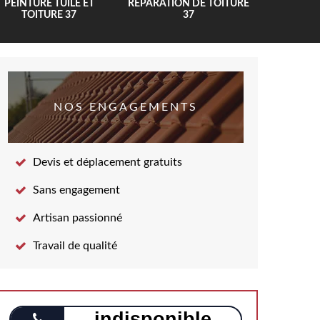
PEINTURE TUILE ET
RÉPARATION DE TOITURE
COUV
TOITURE 37
37
NOS ENGAGEMENTS
Devis et déplacement gratuits
Sans engagement
Artisan passionné
Travail de qualité
indisponible