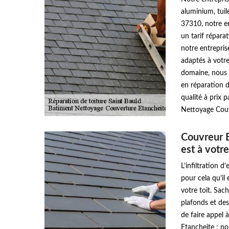
aluminium, tuile
37310, notre e
un tarif répara
notre entrepri
adaptés à votre
domaine, nous 
en réparation d
qualité à prix 
Nettoyage Couv
Couvreur 
est à votre
L’infiltration 
pour cela qu’il
votre toit. Sac
plafonds et des
de faire appel
Etancheite ; no