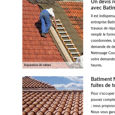
Un devis r
avec Bati
Il est indispe
entreprise Bat
travaux de répa
remplir le form
coordonnées, l
demande de devi
Nettoyage Couv
votre demande, 
heures.
Batiment 
fuites de 
Pour s’occuper 
pouvez compter
; nous proposon
Nous vous garan