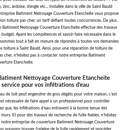
, zinc, ardoise, shingle etc... Installée dans la ville de Saint Bauld
ntreprise Batiment Nettoyage Couverture Etancheite vous propose
tion toiture pas cher, un tarif défiant toutes concurrences. De plus,
se Batiment Nettoyage Couverture Etancheite effectue des travaux
 budget. Ayant les compétences et savoir-faire nécessaire dans le
sommes tout à fait en mesure de répondre à toutes vos demandes
e toiture à Saint Bauld. Ainsi, pour une réparation de toiture de
pas cher, n’hésitez pas à contacter notre entreprise Batiment
erture Etancheite.
Batiment Nettoyage Couverture Etancheite
 service pour vos infiltrations d’eau
d’eau de toit peut engendrer de gros dégâts pour votre maison, c’est
 est nécessaire de faire appel à un professionnel pour contrôler
hez que, les infiltrations d’eau entravent à la bonne tenue des
 murs. Et pour des travaux de recherche de fuite fiables, n’hésitez
 à notre entreprise de couverture Batiment Nettoyage Couverture
us pouvons trouver l’origine de la fuite rapidement et procéder