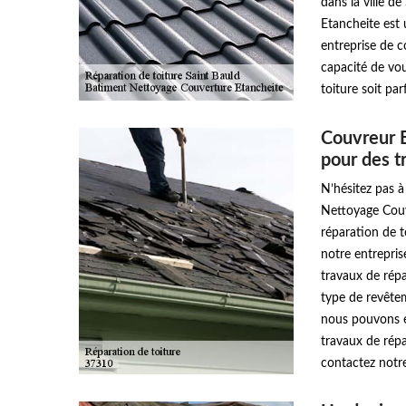
dans la ville 
Etancheite est 
entreprise de 
capacité de vou
toiture soit pa
Couvreur 
pour des t
N’hésitez pas à
Nettoyage Couve
réparation de to
notre entrepri
travaux de répa
type de revêteme
nous pouvons ef
travaux de répa
contactez notr