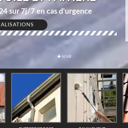
4 sur 7j/7 en cas d'urgence
ÉALISATIONS
scroll