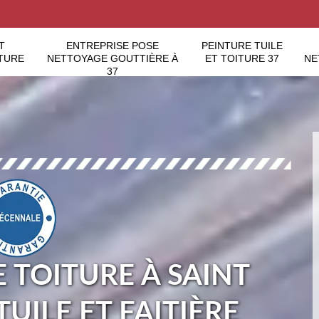
T
ENTREPRISE POSE
PEINTURE TUILE
TURE
NETTOYAGE GOUTTIÈRE À
ET TOITURE 37
NE
37
 TOITURE À SAINT
TUILE ET FAITIÈRE