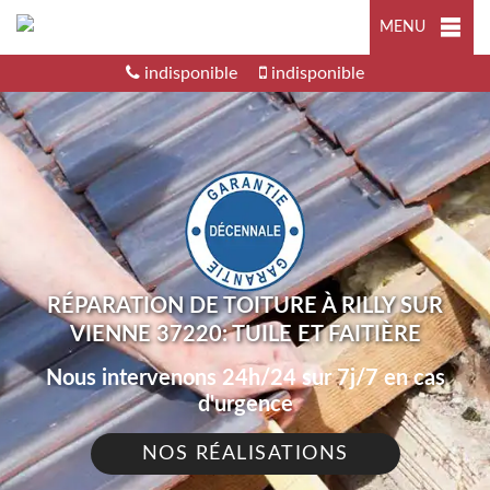
MENU
indisponible
indisponible
RÉPARATION DE TOITURE À RILLY SUR
VIENNE 37220: TUILE ET FAITIÈRE
Nous intervenons 24h/24 sur 7j/7 en cas
d'urgence
NOS RÉALISATIONS