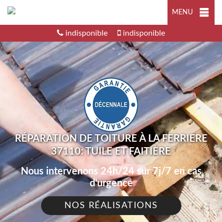
MENU
indisponible
indisponible
RÉPARATION DE TOITURE À LA FERRIERE
37110: TUILE ET FAITIÈRE
Nous intervenons 24h/24 sur 7j/7 en cas
d'urgence
NOS RÉALISATIONS