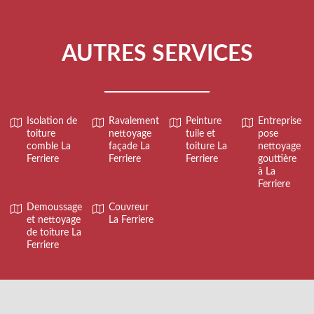
AUTRES SERVICES
Isolation de
Ravalement
Peinture
Entreprise
toiture
nettoyage
tuile et
pose
comble La
façade La
toiture La
nettoyage
Ferriere
Ferriere
Ferriere
gouttière
à La
Ferriere
Demoussage
Couvreur
et nettoyage
La Ferriere
de toiture La
Ferriere