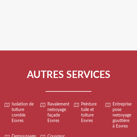
AUTRES SERVICES
Isolation de
Ravalement
Peinture
Entreprise
toiture
nettoyage
tuile et
pose
comble
façade
toiture
nettoyage
Esvres
Esvres
Esvres
gouttière
à Esvres
Demoussage
Couvreur