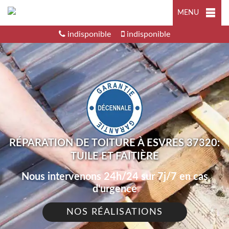
MENU
indisponible
indisponible
RÉPARATION DE TOITURE À ESVRES 37320:
TUILE ET FAITIÈRE
Nous intervenons 24h/24 sur 7j/7 en cas
d'urgence
NOS RÉALISATIONS