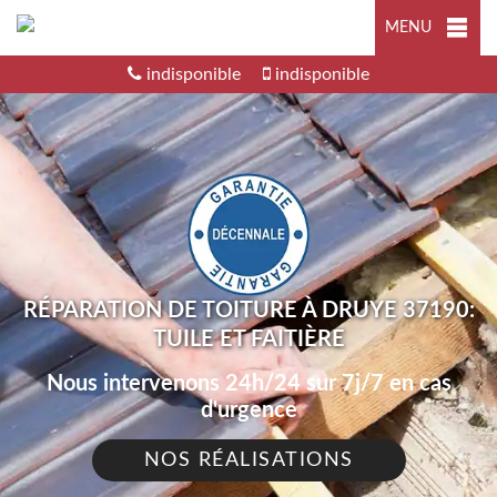
MENU
indisponible
indisponible
RÉPARATION DE TOITURE À DRUYE 37190:
TUILE ET FAITIÈRE
Nous intervenons 24h/24 sur 7j/7 en cas
d'urgence
NOS RÉALISATIONS