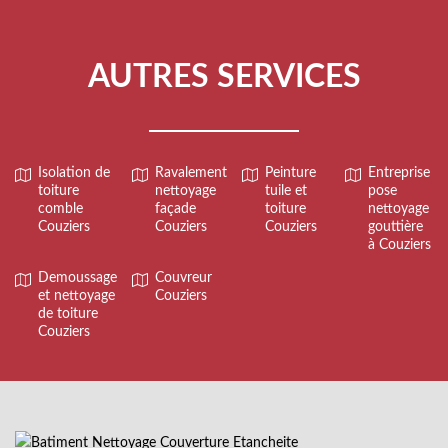
AUTRES SERVICES
Isolation de
Ravalement
Peinture
Entreprise
toiture
nettoyage
tuile et
pose
comble
façade
toiture
nettoyage
Couziers
Couziers
Couziers
gouttière
à Couziers
Demoussage
Couvreur
et nettoyage
Couziers
de toiture
Couziers