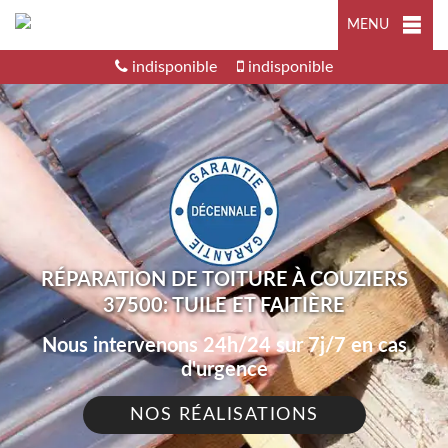
MENU
indisponible
indisponible
RÉPARATION DE TOITURE À COUZIERS
37500: TUILE ET FAITIÈRE
Nous intervenons 24h/24 sur 7j/7 en cas
d'urgence
NOS RÉALISATIONS