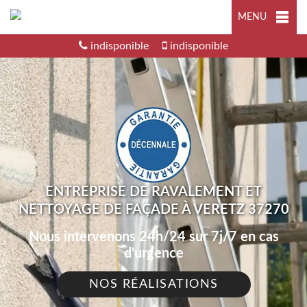
MENU
indisponible
indisponible
ENTREPRISE DE RAVALEMENT ET
NETTOYAGE DE FAÇADE À VERETZ 37270
Nous intervenons 24h/24 sur 7j/7 en cas
d'urgence
NOS RÉALISATIONS