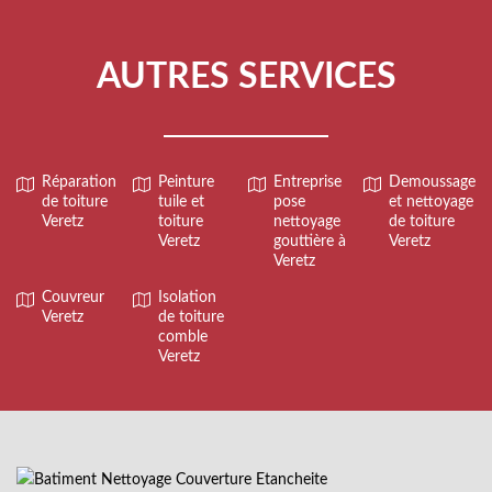
AUTRES SERVICES
Réparation
Peinture
Entreprise
Demoussage
de toiture
tuile et
pose
et nettoyage
Veretz
toiture
nettoyage
de toiture
Veretz
gouttière à
Veretz
Veretz
Couvreur
Isolation
Veretz
de toiture
comble
Veretz