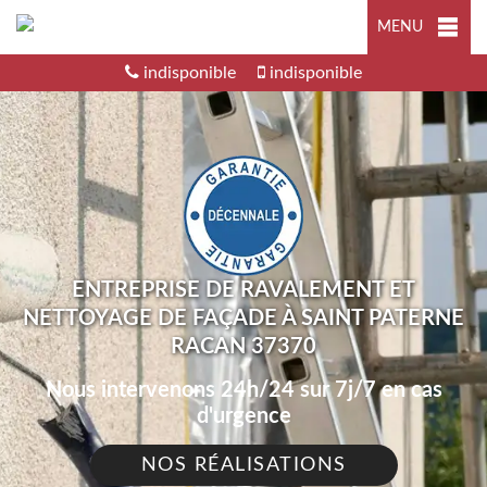
MENU
indisponible
indisponible
ENTREPRISE DE RAVALEMENT ET
NETTOYAGE DE FAÇADE À SAINT PATERNE
RACAN 37370
Nous intervenons 24h/24 sur 7j/7 en cas
d'urgence
NOS RÉALISATIONS