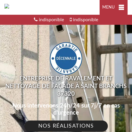
MENU
indisponible
indisponible
ENTREPRISE DE RAVALEMENT ET
NETTOYAGE DE FAÇADE À SAINT BRANCHS
37320
Nous intervenons 24h/24 sur 7j/7 en cas
d'urgence
NOS RÉALISATIONS