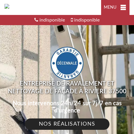
MENU
indisponible
indisponible
ENTREPRISE DE RAVALEMENT ET
NETTOYAGE DE FAÇADE À RIVIERE 37500
Nous intervenons 24h/24 sur 7j/7 en cas
d'urgence
NOS RÉALISATIONS