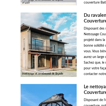
couverture Bat
Du ravale
Couvertur
Disposant des s
Nettoyage Couv
projeté dans la
bonne solidité 
vous. Vous béné
aurez un large c
Sachez que, le 
pour votre faça
contacter notr
Le nettoy
Couvertur
Disposant de l
couverture, no