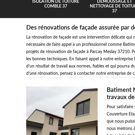
UR 37
ISOLATION DE TOITURE
DEMOUSSAGE ET
COMBLE 37
NETTOYAGE DE TOITU
37
Des rénovations de façade assurée par de
La rénovation de façade est une intervention délicate qui né
nécessaire de faire appel à un professionnel comme Batim
projets de rénovation de façade à Parcay Meslay 37210. Peu
les bonnes techniques. En faisant appel à notre entreprise
d’un résultat de travail aux normes, fiables et qui pourra d
d’une rénovation, pensez à contacter notre entreprise de
Batiment 
travaux de
Pour satisfaire
Couverture Eta
que nous puissi
nous mettons à