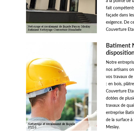
à la pointe de 
fait compétents
façade dans les
exigence. De ce
Couverture Eta
Batiment 
dispositio
Notre entrepri
nos artisans on
vos travaux de 
: en bois, plât
Couverture Etan
dotées de plusi
travaux de qual
entreprise Bat
de la surface à
Meslay.