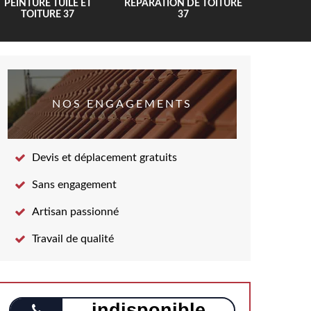
PEINTURE TUILE ET
RÉPARATION DE TOITURE
COUV
TOITURE 37
37
NOS ENGAGEMENTS
Devis et déplacement gratuits
Sans engagement
Artisan passionné
Travail de qualité
indisponible