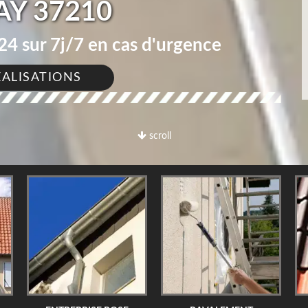
AY 37210
4 sur 7j/7 en cas d'urgence
ÉALISATIONS
scroll