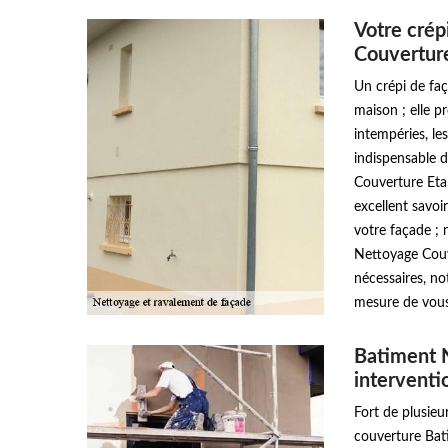
Votre crép
Couvertur
Un crépi de faç
maison ; elle p
intempéries, le
indispensable 
Couverture Etan
excellent savoi
votre façade ; 
Nettoyage Couv
nécessaires, n
mesure de vous 
Batiment 
interventi
Fort de plusieu
couverture Bat