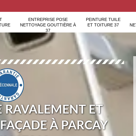
T
ENTREPRISE POSE
PEINTURE TUILE
TURE
NETTOYAGE GOUTTIÈRE À
ET TOITURE 37
NE
37
E RAVALEMENT ET
 FAÇADE À PARCAY