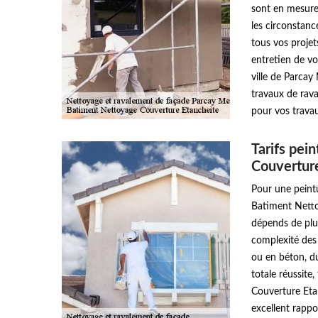
sont en mesure
les circonstanc
tous vos proje
entretien de vo
ville de Parca
travaux de rav
pour vos trava
Tarifs pei
Couvertur
Pour une peintu
Batiment Nettoy
dépends de plus
complexité des 
ou en béton, du
totale réussite
Couverture Etan
excellent rappor