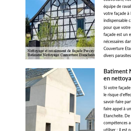
équipe de raval
votre façade à
indispensable c
pour que votre 
façade est un 
nécessaires da
Couverture Etan
divers parasite
Batiment N
en nettoya
Si votre façade
le risque d’eff
savoir-faire par
faire appel à 
Etancheite. De
compétences au
utiliser ; il e