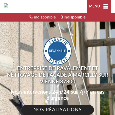
MENU
indisponible
indisponible
ENTREPRISE DE RAVALEMENT ET
NETTOYAGE DE FAÇADE À MARCILLY SUR
VIENNE 37800
Nous intervenons 24h/24 sur 7j/7 en cas
d'urgence
NOS RÉALISATIONS