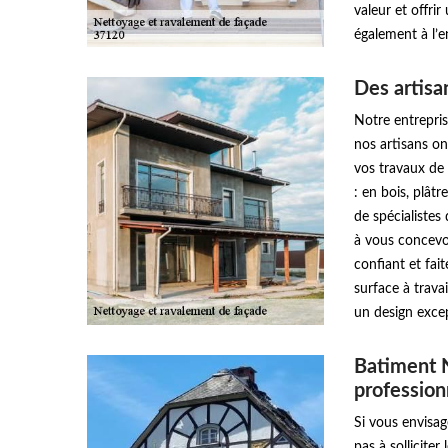
valeur et offri
également à l’e
Des artisa
Notre entrepri
nos artisans on
vos travaux de 
: en bois, plât
de spécialistes
à vous concevoi
confiant et fai
surface à trava
un design exce
Batiment 
profession
Si vous envisag
pas à sollicite