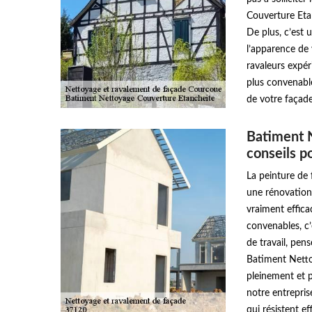
Couverture Eta
De plus, c’est 
l’apparence de
ravaleurs expér
plus convenable
de votre façade
Batiment 
conseils p
La peinture de 
une rénovation 
vraiment efficac
convenables, c’
de travail, pen
Batiment Netto
pleinement et p
notre entrepris
qui résistent e