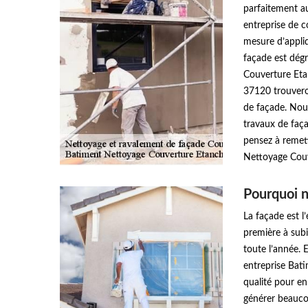
parfaitement a
entreprise de 
mesure d’appliq
façade est dég
Couverture Etan
37120 trouvero
de façade. Nou
travaux de faça
pensez à remett
Nettoyage Couv
Pourquoi n
La façade est l’
première à subi
toute l’année. 
entreprise Bat
qualité pour en
générer beauco