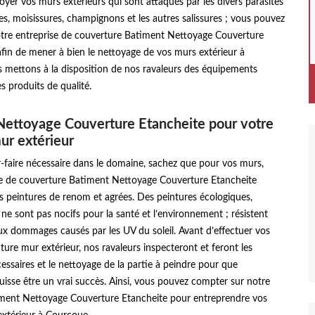
toyer vos murs extérieurs qui sont attaqués par les divers parasites
es, moisissures, champignons et les autres salissures ; vous pouvez
tre entreprise de couverture Batiment Nettoyage Couverture
afin de mener à bien le nettoyage de vos murs extérieur à
 mettons à la disposition de nos ravaleurs des équipements
 produits de qualité.
Nettoyage Couverture Etancheite pour votre
ur extérieur
r-faire nécessaire dans le domaine, sachez que pour vos murs,
se de couverture Batiment Nettoyage Couverture Etancheite
es peintures de renom et agrées. Des peintures écologiques,
i ne sont pas nocifs pour la santé et l’environnement ; résistent
x dommages causés par les UV du soleil. Avant d’effectuer vos
ture mur extérieur, nos ravaleurs inspecteront et feront les
essaires et le nettoyage de la partie à peindre pour que
puisse être un vrai succès. Ainsi, vous pouvez compter sur notre
iment Nettoyage Couverture Etancheite pour entreprendre vos