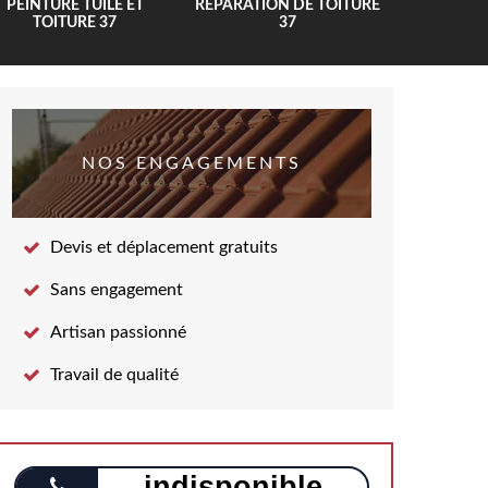
PEINTURE TUILE ET
RÉPARATION DE TOITURE
COUV
TOITURE 37
37
NOS ENGAGEMENTS
Devis et déplacement gratuits
Sans engagement
Artisan passionné
Travail de qualité
indisponible