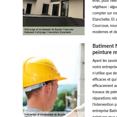
effet, pour net
végétaux : algu
compter sur no
Etancheite. Et 
Courcoue, nous
modernes et des
Batiment 
peinture m
Ayant les savoi
notre entrepri
n’utilise que d
efficaces et qu
efficacement au
travaux de pein
réparations néc
l’intervention 
entreprise Bat