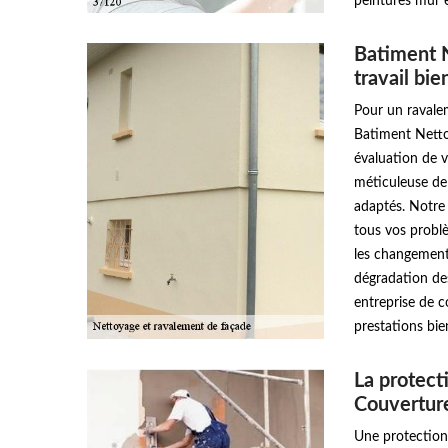
peintures mur 
Batiment 
travail bi
Pour un ravalem
Batiment Netto
évaluation de v
méticuleuse de 
adaptés. Notre
tous vos probl
les changements
dégradation des
entreprise de 
prestations bi
La protect
Couvertur
Une protection