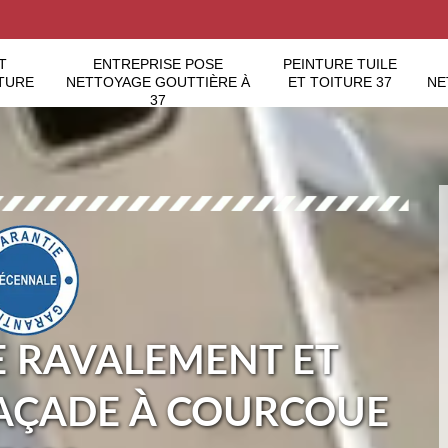
T
ENTREPRISE POSE
PEINTURE TUILE
TURE
NETTOYAGE GOUTTIÈRE À
ET TOITURE 37
NE
37
E RAVALEMENT ET
AÇADE À COURCOUE