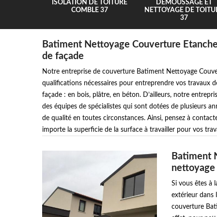
UR 37
ISOLATION DE TOITURE
DEMOUSSAGE ET
COMBLE 37
NETTOYAGE DE TOITU
37
Batiment Nettoyage Couverture Etancheit
de façade
Notre entreprise de couverture Batiment Nettoyage Couvert
qualifications nécessaires pour entreprendre vos travaux d
façade : en bois, plâtre, en béton. D’ailleurs, notre entre
des équipes de spécialistes qui sont dotées de plusieurs a
de qualité en toutes circonstances. Ainsi, pensez à conta
importe la superficie de la surface à travailler pour vos t
Batiment N
nettoyage 
Si vous êtes à 
extérieur dans 
couverture Bat