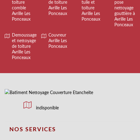
toiture
de toiture
tuile et
pose
comble
Avrille Les
toiture
nettoyage
Avrille Les
Ponceaux
Avrille Les
gouttière à
Ponceaux
Ponceaux
Avrille Les
Ponceaux
Demoussage
Couvreur
et nettoyage
Avrille Les
de toiture
Ponceaux
Avrille Les
Ponceaux
indisponible
NOS SERVICES