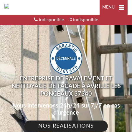
MENU
indisponible
indisponible
ENTREPRISE DE RAVALEMENT ET
NETTOYAGE DE FAÇADE À AVRILLE LES
PONCEAUX 37340
Nous intervenons 24h/24 sur 7j/7 en cas
d'urgence
NOS RÉALISATIONS