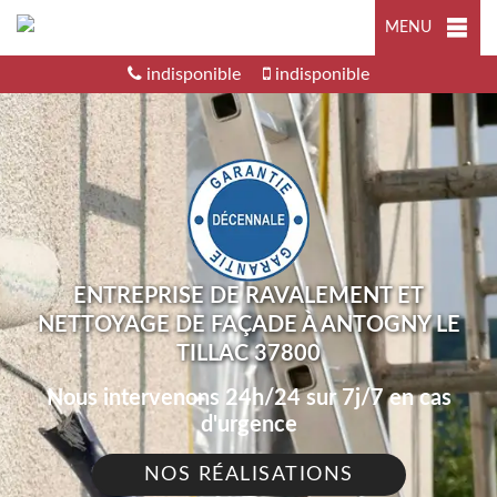
MENU
indisponible
indisponible
ENTREPRISE DE RAVALEMENT ET
NETTOYAGE DE FAÇADE À ANTOGNY LE
TILLAC 37800
Nous intervenons 24h/24 sur 7j/7 en cas
d'urgence
NOS RÉALISATIONS