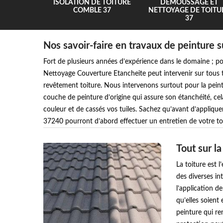
UR 37
ISOLATION DE TOITURE
DEMOUSSAGE ET
COMBLE 37
NETTOYAGE DE TOITU
37
Nos savoir-faire en travaux de peinture su
Fort de plusieurs années d’expérience dans le domaine ; po
Nettoyage Couverture Etancheite peut intervenir sur tous t
revêtement toiture. Nous intervenons surtout pour la peint
couche de peinture d’origine qui assure son étanchéité, cel
couleur et de cassés vos tuiles. Sachez qu’avant d’appliquer
37240 pourront d’abord effectuer un entretien de votre toi
Tout sur la
La toiture est 
des diverses int
l’application de
qu’elles soient
peinture qui ren