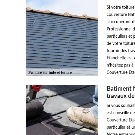
Si votre toitur
couverture Bat
s’occuperont de
Professionnel d
particuliers et 
de votre toitur
fournir des tr
Etancheite est 
n’hésitez pas 
Couverture Etan
Batiment 
travaux de 
Si vous souhait
est conseillé 
Couverture Etan
particulier et 
Notre entrepri