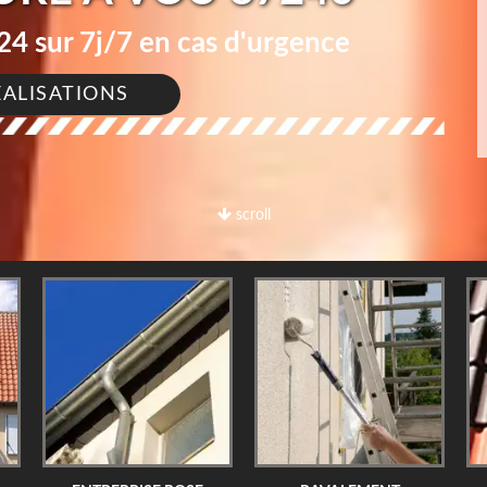
4 sur 7j/7 en cas d'urgence
ÉALISATIONS
scroll