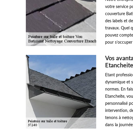
votre service p
couverture Bat
des labels et d
travaux. Quel q
pouvez compter
pour s’occuper 
Vos avant
Etancheit
Etant professi
dynamique et sé
normes. En fai
Etancheite, vou
personnalisé po
intervention, de
tenons à nettoy
dans la journée,