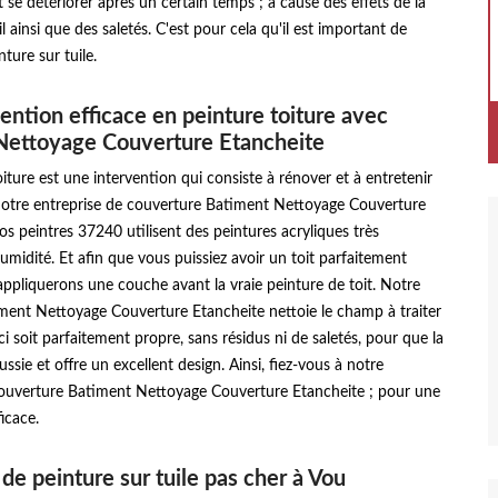
 se détériorer après un certain temps ; à cause des effets de la
il ainsi que des saletés. C'est pour cela qu'il est important de
nture sur tuile.
ention efficace en peinture toiture avec
Nettoyage Couverture Etancheite
iture est une intervention qui consiste à rénover et à entretenir
 Notre entreprise de couverture Batiment Nettoyage Couverture
os peintres 37240 utilisent des peintures acryliques très
’humidité. Et afin que vous puissiez avoir un toit parfaitement
ppliquerons une couche avant la vraie peinture de toit. Notre
iment Nettoyage Couverture Etancheite nettoie le champ à traiter
ci soit parfaitement propre, sans résidus ni de saletés, pour que la
ussie et offre un excellent design. Ainsi, fiez-vous à notre
couverture Batiment Nettoyage Couverture Etancheite ; pour une
icace.
 de peinture sur tuile pas cher à Vou