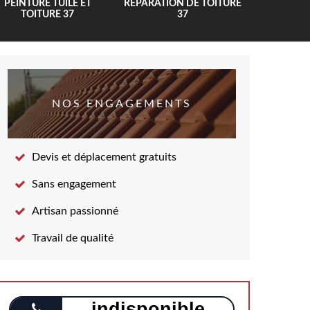
PEINTURE TUILE ET
RÉPARATION DE TOITURE
COUV
TOITURE 37
37
NOS ENGAGEMENTS
Devis et déplacement gratuits
Sans engagement
Artisan passionné
Travail de qualité
indisponible