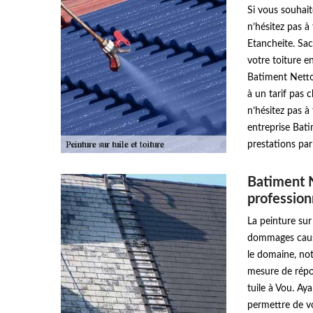
Si vous souhait
n’hésitez pas à
Etancheite. Sa
votre toiture e
Batiment Netto
à un tarif pas c
n’hésitez pas à
entreprise Bat
prestations par
Batiment 
profession
La peinture sur
dommages causé
le domaine, no
mesure de répo
tuile à Vou. Ay
permettre de vo