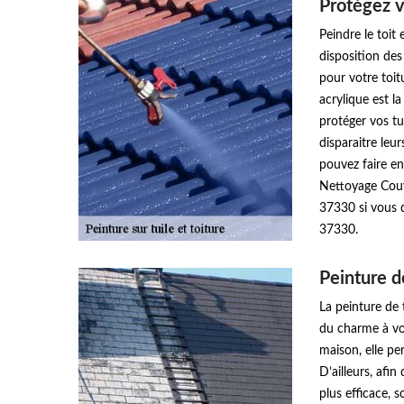
Protégez v
Peindre le toit
disposition des
pour votre toit
acrylique est l
protéger vos tu
disparaitre leur
pouvez faire e
Nettoyage Couv
37330 si vous d
37330.
Peinture de
La peinture de 
du charme à vot
maison, elle pe
D’ailleurs, afi
plus efficace, 