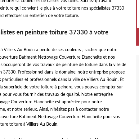
étériorer sa couleur et de cassés vos tuiles. Sachez qu’avant
peinture qui convient le plus à votre toiture nos spécialistes 37330
d effectuer un entretien de votre toiture.
listes en peinture toiture 37330 à votre
e à Villiers Au Bouin a perdu de ses couleurs ; sachez que notre
couverture Batiment Nettoyage Couverture Etancheite et nos
s’occuperont de vos travaux de peinture de toiture dans la ville de
in 37330. Professionnel dans le domaine, notre entreprise propose
 particuliers et professionnels dans la ville de Villiers Au Bouin. Et
 la superficie de votre toiture à peindre, vous pouvez compter sur
e pour vous fournir des travaux de qualité. Notre entreprise
yage Couverture Etancheite est appréciée pour notre
me, et notre sérieux. Ainsi, n’hésitez pas à contacter notre
couverture Batiment Nettoyage Couverture Etancheite pour vos
ure toiture à Villiers Au Bouin.