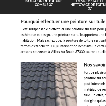
UR 37
ISOLATION DE TOITURE
DEMOUSSAGE ET
COMBLE 37
NETTOYAGE DE TOITU
37
Pourquoi effectuer une peinture sur tuile
Il est indispensable d’effectuer une peinture sur tuile pour
esthétique et design, une peinture sur tuile apportera une
habitation. Mais sachez que, la peinture de toiture sert sur
termes d’étanchéité. Cette intervention nécessite un certai
artisans couvreurs à Villiers Au Bouin 37330 sauront quell
Nos savoir-
Fort de plusieu
peinture sur t
peut intervenir
matériau de rev
tuile. En effet
d’origine qui a