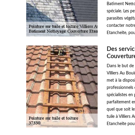
Batiment Netto
spéciale. Les p
parasites végét
contacter notr
Etancheite, pou
Des servic
Couvertur
Dans le but de 
Villiers Au Bou
met à la dispo
professionnels 
spécialistes en 
parfaitement e
quel que soit l
tuile à Villier
Etancheite pour