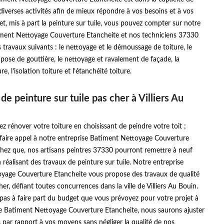
iverses activités afin de mieux répondre à vos besoins et à vos
fet, mis à part la peinture sur tuile, vous pouvez compter sur notre
iment Nettoyage Couverture Etancheite et nos techniciens 37330
es travaux suivants : le nettoyage et le démoussage de toiture, le
 pose de gouttière, le nettoyage et ravalement de façade, la
re, l’isolation toiture et l’étanchéité toiture.
de peinture sur tuile pas cher à Villiers Au
ez rénover votre toiture en choisissant de peindre votre toit ;
 faire appel à notre entreprise Batiment Nettoyage Couverture
chez que, nos artisans peintres 37330 pourront remettre à neuf
n réalisant des travaux de peinture sur tuile. Notre entreprise
yage Couverture Etancheite vous propose des travaux de qualité
her, défiant toutes concurrences dans la ville de Villiers Au Bouin.
z pas à faire part du budget que vous prévoyez pour votre projet à
se Batiment Nettoyage Couverture Etancheite, nous saurons ajuster
 par rapport à vos moyens sans négliger la qualité de nos