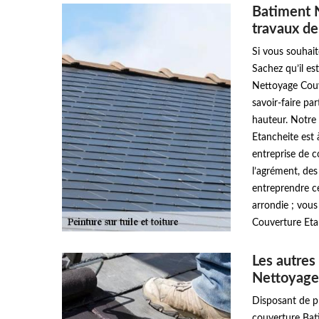
Batiment 
travaux de 
Si vous souhait
Sachez qu’il es
Nettoyage Couve
savoir-faire par
hauteur. Notre
Etancheite est 
entreprise de 
l’agrément, des
entreprendre ce
arrondie ; vou
Couverture Etan
Les autres
Nettoyage
Disposant de pl
couverture Bat