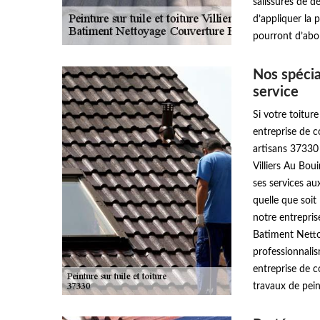
salissures de d
d’appliquer la 
pourront d’abor
Nos spécia
service
Si votre toitur
entreprise de 
artisans 37330 
Villiers Au Bou
ses services aux
quelle que soit
notre entrepris
Batiment Netto
professionnalis
entreprise de 
travaux de peint