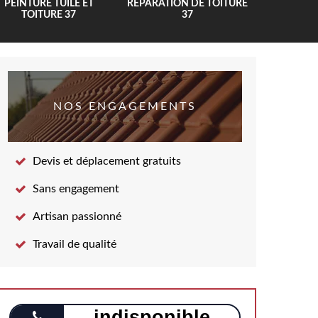
PEINTURE TUILE ET
RÉPARATION DE TOITURE
COUV
TOITURE 37
37
NOS ENGAGEMENTS
Devis et déplacement gratuits
Sans engagement
Artisan passionné
Travail de qualité
indisponible