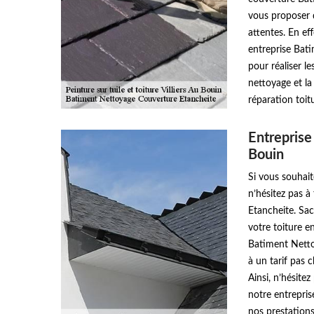
vous proposer d
attentes. En ef
entreprise Bat
pour réaliser l
nettoyage et la
réparation toitu
Entreprise 
Bouin
Si vous souhait
n’hésitez pas à
Etancheite. Sa
votre toiture e
Batiment Netto
à un tarif pas c
Ainsi, n’hésite
notre entrepri
nos prestations