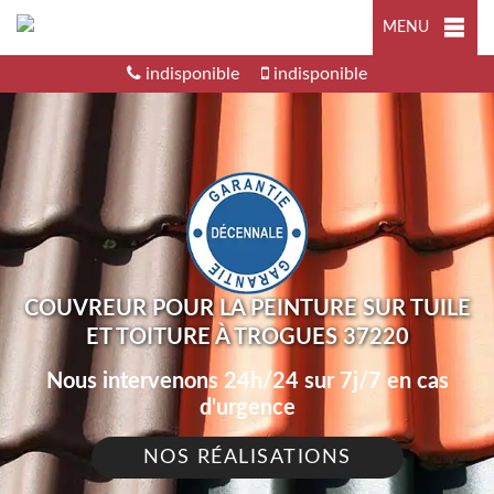
MENU
indisponible
indisponible
COUVREUR POUR LA PEINTURE SUR TUILE
ET TOITURE À TROGUES 37220
Nous intervenons 24h/24 sur 7j/7 en cas
d'urgence
NOS RÉALISATIONS