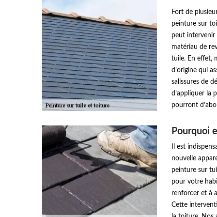
Fort de plusieu
peinture sur t
peut intervenir
matériau de rev
tuile. En effet
d’origine qui a
salissures de d
d’appliquer la 
pourront d’abor
Pourquoi e
Il est indispens
nouvelle appare
peinture sur tu
pour votre habi
renforcer et à 
Cette intervent
la toiture. No