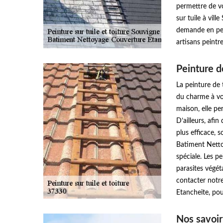
permettre de vo
sur tuile à vill
demande en pein
artisans peintre
Peinture de
La peinture de 
du charme à vot
maison, elle pe
D’ailleurs, afi
plus efficace, 
Batiment Netto
spéciale. Les p
parasites végét
contacter notr
Etancheite, pou
Nos savoir-