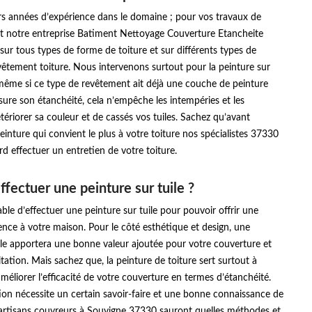
rs années d’expérience dans le domaine ; pour vos travaux de
oit notre entreprise Batiment Nettoyage Couverture Etancheite
 sur tous types de forme de toiture et sur différents types de
êtement toiture. Nous intervenons surtout pour la peinture sur
, même si ce type de revêtement ait déjà une couche de peinture
ssure son étanchéité, cela n’empêche les intempéries et les
étériorer sa couleur et de cassés vos tuiles. Sachez qu’avant
peinture qui convient le plus à votre toiture nos spécialistes 37330
d effectuer un entretien de votre toiture.
ffectuer une peinture sur tuile ?
able d’effectuer une peinture sur tuile pour pouvoir offrir une
nce à votre maison. Pour le côté esthétique et design, une
ile apportera une bonne valeur ajoutée pour votre couverture et
tation. Mais sachez que, la peinture de toiture sert surtout à
améliorer l’efficacité de votre couverture en termes d’étanchéité.
ion nécessite un certain savoir-faire et une bonne connaissance de
s artisans couvreurs à Souvigne 37330 sauront quelles méthodes et