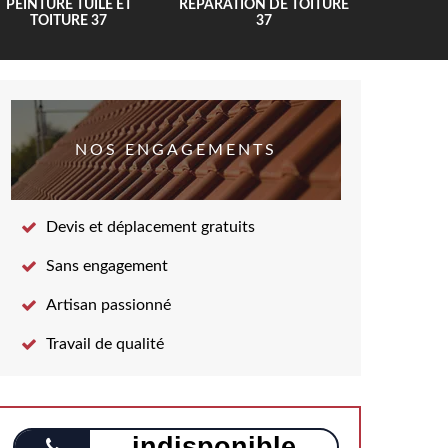
PEINTURE TUILE ET
RÉPARATION DE TOITURE
COUV
TOITURE 37
37
NOS ENGAGEMENTS
Devis et déplacement gratuits
Sans engagement
Artisan passionné
Travail de qualité
indisponible