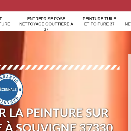
T
ENTREPRISE POSE
PEINTURE TUILE
TURE
NETTOYAGE GOUTTIÈRE À
ET TOITURE 37
NE
37
 LA PEINTURE SUR
E À SOUVIGNE 37330