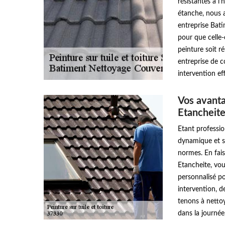
résistantes à l
étanche, nous a
entreprise Bat
pour que celle-
peinture soit ré
entreprise de 
intervention eff
Vos avant
Etancheit
Etant professi
dynamique et sé
normes. En fai
Etancheite, vou
personnalisé po
intervention, de
tenons à nettoy
dans la journée,