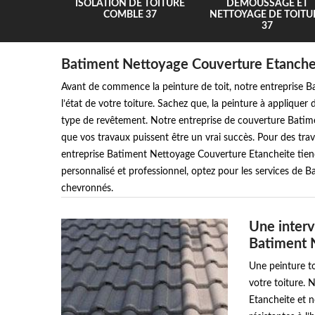
UR 37
ISOLATION DE TOITURE
DEMOUSSAGE ET
COMBLE 37
NETTOYAGE DE TOITU
37
Batiment Nettoyage Couverture Etancheit
Avant de commence la peinture de toit, notre entreprise 
l’état de votre toiture. Sachez que, la peinture à appliquer
type de revêtement. Notre entreprise de couverture Batim
que vos travaux puissent être un vrai succès. Pour des tra
entreprise Batiment Nettoyage Couverture Etancheite tie
personnalisé et professionnel, optez pour les services de 
chevronnés.
Une interv
Batiment 
Une peinture to
votre toiture.
Etancheite et n