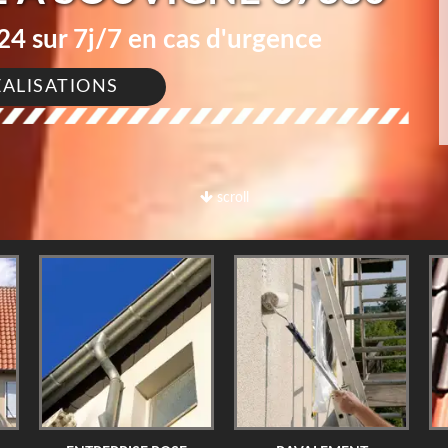
4 sur 7j/7 en cas d'urgence
ÉALISATIONS
scroll