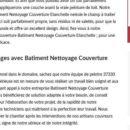
’humidité. Et afin que vous puissiez avoir un toit parfaitement
ppliquerons une couche avant la vraie peinture de toit. Notre
iment Nettoyage Couverture Etancheite nettoie le champ à traiter
ci soit parfaitement propre, sans résidus ni de saletés, pour que la
ussie et offre un excellent design. Ainsi, fiez-vous à notre
couverture Batiment Nettoyage Couverture Etancheite ; pour une
icace.
ages avec Batiment Nettoyage Couverture
e
onnel dans le domaine, sachez que notre équipe de peintre 37330
rieuse est en mesure de vous réaliser un travail bien soigné et aux
sant appel à notre entreprise Batiment Nettoyage Couverture
s bénéficierez de solution adaptée à votre besoin, de conseil
ur l’élaboration de votre projet, de la rapidité de notre
s techniciens qui maîtrisent à la perfection leur travail. Nous
er le chantier après les interventions de nos artisans couvreurs
 signe de notre sérieux et de notre intégrité.