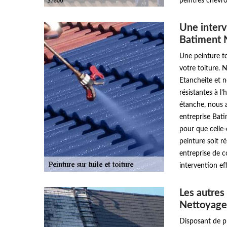
peintres chevr
Une interv
Batiment 
Une peinture to
votre toiture.
Etancheite et n
résistantes à l
étanche, nous a
entreprise Bat
pour que celle-
peinture soit ré
entreprise de 
intervention eff
Les autres
Nettoyage
Disposant de pl