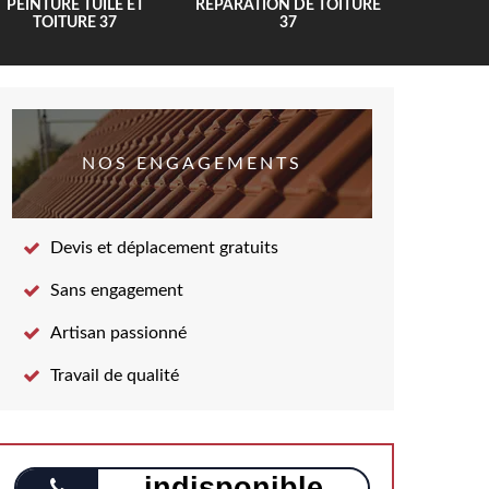
PEINTURE TUILE ET
RÉPARATION DE TOITURE
COUV
TOITURE 37
37
NOS ENGAGEMENTS
Devis et déplacement gratuits
Sans engagement
Artisan passionné
Travail de qualité
indisponible