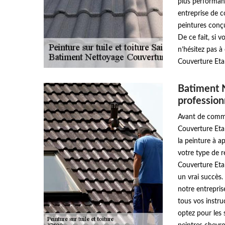
plus performant
entreprise de 
peintures conç
De ce fait, si 
n’hésitez pas 
Couverture Eta
Batiment 
professionn
Avant de comme
Couverture Etan
la peinture à a
votre type de 
Couverture Eta
un vrai succès.
notre entrepri
tous vos instr
optez pour les