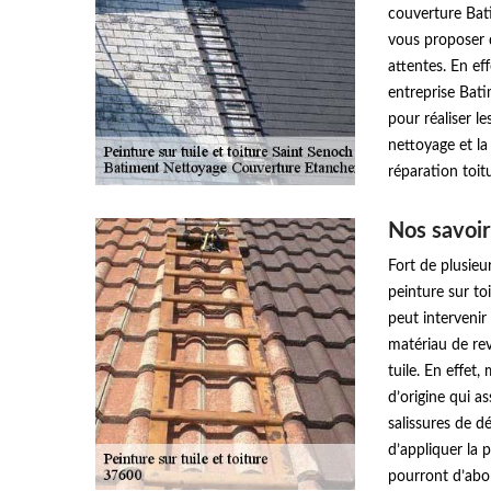
couverture Bat
vous proposer d
attentes. En ef
entreprise Bat
pour réaliser l
nettoyage et la
réparation toitu
Nos savoir-
Fort de plusieu
peinture sur t
peut intervenir
matériau de rev
tuile. En effet
d’origine qui a
salissures de d
d’appliquer la 
pourront d’abor