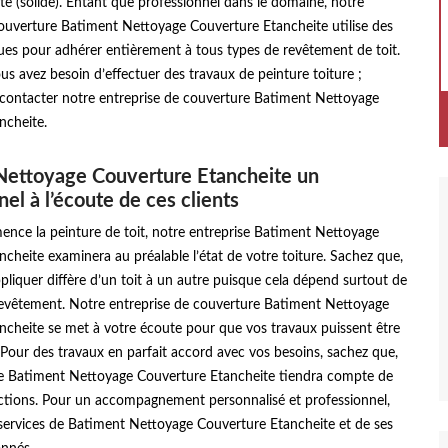
e (solide). Entant que professionnel dans le domaine, notre
couverture Batiment Nettoyage Couverture Etancheite utilise des
ues pour adhérer entièrement à tous types de revêtement de toit.
vous avez besoin d’effectuer des travaux de peinture toiture ;
à contacter notre entreprise de couverture Batiment Nettoyage
ncheite.
Nettoyage Couverture Etancheite un
el à l’écoute de ces clients
nce la peinture de toit, notre entreprise Batiment Nettoyage
cheite examinera au préalable l’état de votre toiture. Sachez que,
ppliquer diffère d’un toit à un autre puisque cela dépend surtout de
revêtement. Notre entreprise de couverture Batiment Nettoyage
ncheite se met à votre écoute pour que vos travaux puissent être
 Pour des travaux en parfait accord avec vos besoins, sachez que,
se Batiment Nettoyage Couverture Etancheite tiendra compte de
uctions. Pour un accompagnement personnalisé et professionnel,
 services de Batiment Nettoyage Couverture Etancheite et de ses