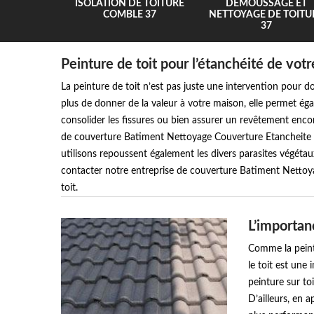
UR 37
ISOLATION DE TOITURE
DEMOUSSAGE ET
COMBLE 37
NETTOYAGE DE TOITU
37
Peinture de toit pour l’étanchéité de votr
La peinture de toit n’est pas juste une intervention pour d
plus de donner de la valeur à votre maison, elle permet égal
consolider les fissures ou bien assurer un revêtement encore
de couverture Batiment Nettoyage Couverture Etancheite ut
utilisons repoussent également les divers parasites végétaux
contacter notre entreprise de couverture Batiment Nettoy
toit.
L’importan
Comme la peintu
le toit est une 
peinture sur to
D’ailleurs, en a