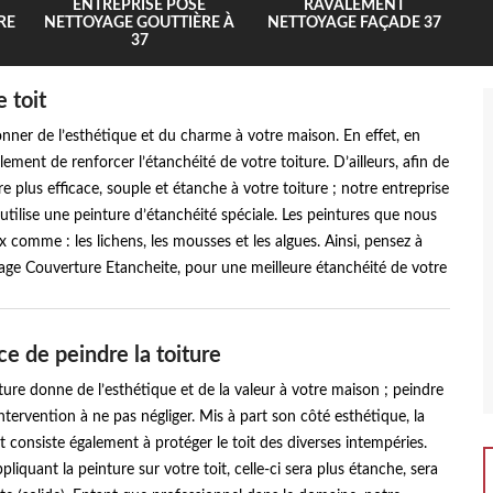
ENTREPRISE POSE
RAVALEMENT
RE
NETTOYAGE GOUTTIÈRE À
NETTOYAGE FAÇADE 37
37
e toit
onner de l’esthétique et du charme à votre maison. En effet, en
ement de renforcer l’étanchéité de votre toiture. D’ailleurs, afin de
 plus efficace, souple et étanche à votre toiture ; notre entreprise
ilise une peinture d’étanchéité spéciale. Les peintures que nous
 comme : les lichens, les mousses et les algues. Ainsi, pensez à
age Couverture Etancheite, pour une meilleure étanchéité de votre
ce de peindre la toiture
re donne de l’esthétique et de la valeur à votre maison ; peindre
intervention à ne pas négliger. Mis à part son côté esthétique, la
it consiste également à protéger le toit des diverses intempéries.
ppliquant la peinture sur votre toit, celle-ci sera plus étanche, sera