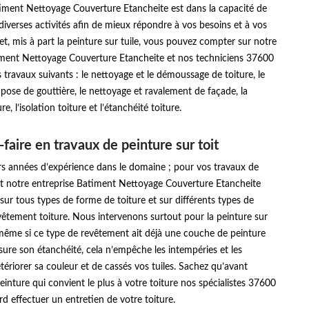
iment Nettoyage Couverture Etancheite est dans la capacité de
iverses activités afin de mieux répondre à vos besoins et à vos
fet, mis à part la peinture sur tuile, vous pouvez compter sur notre
iment Nettoyage Couverture Etancheite et nos techniciens 37600
es travaux suivants : le nettoyage et le démoussage de toiture, le
 pose de gouttière, le nettoyage et ravalement de façade, la
re, l’isolation toiture et l’étanchéité toiture.
faire en travaux de peinture sur toit
rs années d’expérience dans le domaine ; pour vos travaux de
oit notre entreprise Batiment Nettoyage Couverture Etancheite
 sur tous types de forme de toiture et sur différents types de
êtement toiture. Nous intervenons surtout pour la peinture sur
, même si ce type de revêtement ait déjà une couche de peinture
ssure son étanchéité, cela n’empêche les intempéries et les
étériorer sa couleur et de cassés vos tuiles. Sachez qu’avant
peinture qui convient le plus à votre toiture nos spécialistes 37600
d effectuer un entretien de votre toiture.