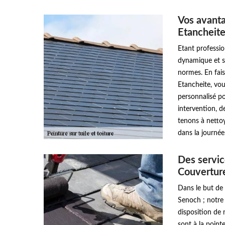
Vos avant
Etancheit
Etant professi
dynamique et sé
normes. En fai
Etancheite, vou
personnalisé po
intervention, de
tenons à nettoy
dans la journée,
Des servic
Couvertur
Dans le but de 
Senoch ; notre
disposition de
sont à la point