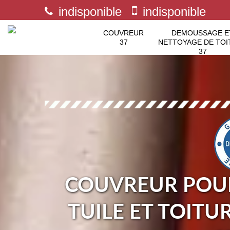
indisponible
indisponible
COUVREUR
DEMOUSSAGE E
37
NETTOYAGE DE TOI
37
COUVREUR POUR
TUILE ET TOITU