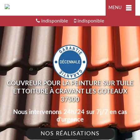
MENU
indisponible
indisponible
COUVREUR POUR LA PEINTURE SUR TUILE
ET TOITURE À CRAVANT LES COTEAUX
37500
Nous intervenons 24h/24 sur 7j/7 en cas
d'urgence
NOS RÉALISATIONS