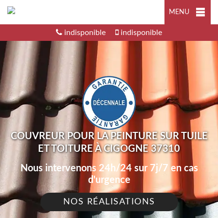
MENU
indisponible
indisponible
COUVREUR POUR LA PEINTURE SUR TUILE
ET TOITURE À CIGOGNE 37310
Nous intervenons 24h/24 sur 7j/7 en cas
d'urgence
NOS RÉALISATIONS