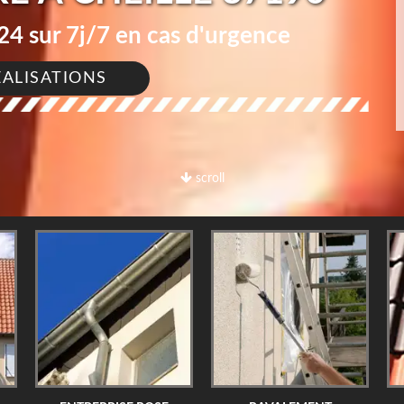
4 sur 7j/7 en cas d'urgence
ÉALISATIONS
scroll