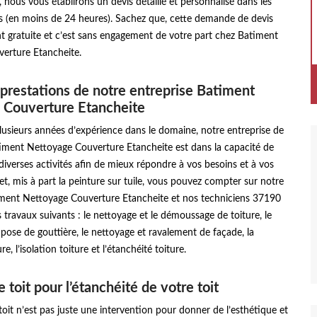
nous vous établirons un devis détaillé et personnalisé dans les
is (en moins de 24 heures). Sachez que, cette demande de devis
t gratuite et c’est sans engagement de votre part chez Batiment
erture Etancheite.
 prestations de notre entreprise Batiment
 Couverture Etancheite
usieurs années d’expérience dans le domaine, notre entreprise de
iment Nettoyage Couverture Etancheite est dans la capacité de
iverses activités afin de mieux répondre à vos besoins et à vos
fet, mis à part la peinture sur tuile, vous pouvez compter sur notre
iment Nettoyage Couverture Etancheite et nos techniciens 37190
es travaux suivants : le nettoyage et le démoussage de toiture, le
 pose de gouttière, le nettoyage et ravalement de façade, la
re, l’isolation toiture et l’étanchéité toiture.
 toit pour l’étanchéité de votre toit
toit n’est pas juste une intervention pour donner de l’esthétique et