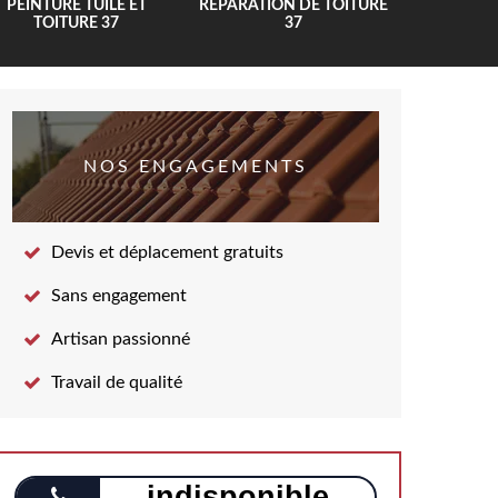
PEINTURE TUILE ET
RÉPARATION DE TOITURE
COUV
TOITURE 37
37
NOS ENGAGEMENTS
Devis et déplacement gratuits
Sans engagement
Artisan passionné
Travail de qualité
indisponible