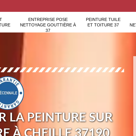
T
ENTREPRISE POSE
PEINTURE TUILE
TURE
NETTOYAGE GOUTTIÈRE À
ET TOITURE 37
NE
37
 LA PEINTURE SUR
RE À CHEILLE 37190