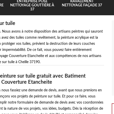
ENTREPRISE POSE
RAVALEMENT
RE
NETTOYAGE GOUTTIÈRE À
NETTOYAGE FAÇADE 37
37
r tuile
ure. Nous avons à notre disposition des artisans peintres qui sauront
s avez des tuiles comme revêtement, la peinture acrylique est la
 protéger vos tuiles, prévient la destruction de leurs couches
eur imperméabilité. De ce fait, vous pouvez faire entièrement
oyage Couverture Etancheite et aux compétences de nos artisans
 sur tuile à Cheille 37190.
einture sur tuile gratuit avec Batiment
 Couverture Etancheite
us nous fassiez une demande de devis, avant que nous prenions en
ons vos projets de peinture sur tuile. Et pour ce faire, vous
emplir notre formulaire de demande de devis avec vos coordonnées
nt la nature de vos projets, vos idées, budgets. Dès la réception de