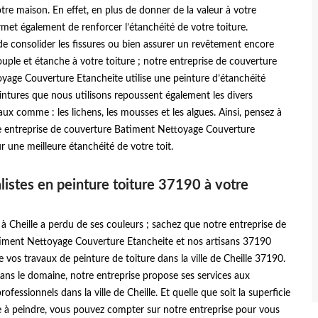
re maison. En effet, en plus de donner de la valeur à votre
rmet également de renforcer l’étanchéité de votre toiture.
n de consolider les fissures ou bien assurer un revêtement encore
souple et étanche à votre toiture ; notre entreprise de couverture
yage Couverture Etancheite utilise une peinture d’étanchéité
eintures que nous utilisons repoussent également les divers
aux comme : les lichens, les mousses et les algues. Ainsi, pensez à
e entreprise de couverture Batiment Nettoyage Couverture
r une meilleure étanchéité de votre toit.
listes en peinture toiture 37190 à votre
e à Cheille a perdu de ses couleurs ; sachez que notre entreprise de
iment Nettoyage Couverture Etancheite et nos artisans 37190
 vos travaux de peinture de toiture dans la ville de Cheille 37190.
ans le domaine, notre entreprise propose ses services aux
professionnels dans la ville de Cheille. Et quelle que soit la superficie
e à peindre, vous pouvez compter sur notre entreprise pour vous