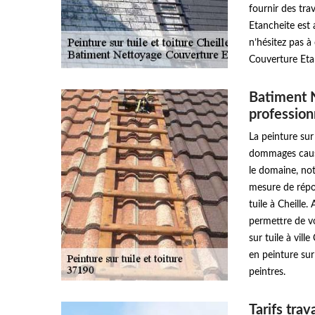
fournir des tr
Etancheite est 
n’hésitez pas 
Couverture Etan
Batiment 
profession
La peinture sur
dommages causé
le domaine, no
mesure de répo
tuile à Cheille
permettre de vo
sur tuile à vill
en peinture sur
peintres.
Tarifs tra