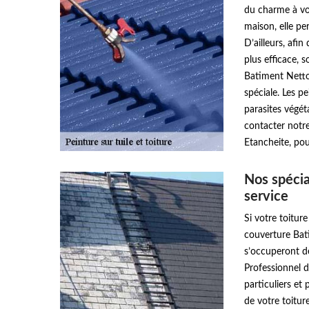
du charme à vot
maison, elle pe
D’ailleurs, afi
plus efficace, 
Batiment Netto
spéciale. Les p
parasites végét
contacter notr
Etancheite, pou
Nos spécia
service
Si votre toitur
couverture Bat
s’occuperont de
Professionnel d
particuliers et 
de votre toitur