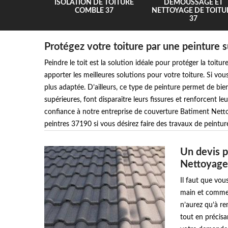
UR 37
ISOLATION DE TOITURE
DEMOUSSAGE ET
COMBLE 37
NETTOYAGE DE TOITU
37
Protégez votre toiture par une peinture su
Peindre le toit est la solution idéale pour protéger la toit
apporter les meilleures solutions pour votre toiture. Si vou
plus adaptée. D’ailleurs, ce type de peinture permet de bien
supérieures, font disparaitre leurs fissures et renforcent l
confiance à notre entreprise de couverture Batiment Nett
peintres 37190 si vous désirez faire des travaux de peinture
Un devis p
Nettoyage
Il faut que vo
main et commenç
n’aurez qu’à r
tout en précisa