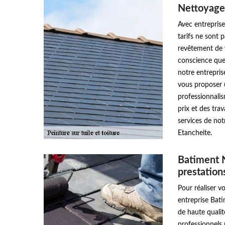
Nettoyage
Avec entrepris
tarifs ne sont p
revêtement de v
conscience que 
notre entrepri
vous proposer u
professionnalis
prix et des trav
services de no
Etancheite.
Batiment 
prestation
Pour réaliser v
entreprise Bati
de haute qualit
professionnels 