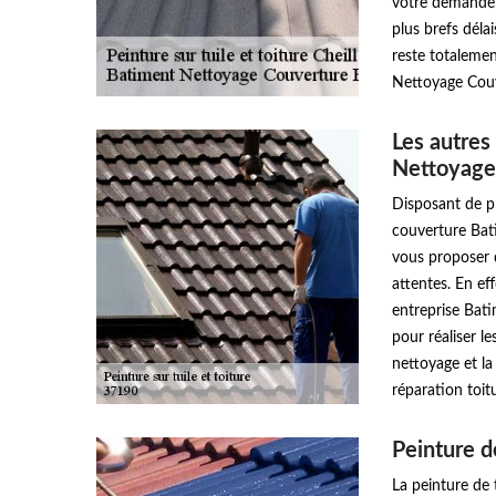
votre demande, 
plus brefs déla
reste totalemen
Nettoyage Couv
Les autres
Nettoyage
Disposant de pl
couverture Bat
vous proposer d
attentes. En ef
entreprise Bat
pour réaliser l
nettoyage et la
réparation toitu
Peinture de
La peinture de 