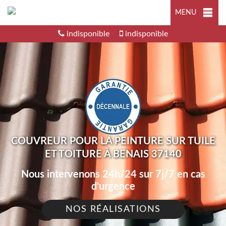
MENU
indisponible
indisponible
COUVREUR POUR LA PEINTURE SUR TUILE
ET TOITURE À BENAIS 37140
Nous intervenons 24h/24 sur 7j/7 en cas
d'urgence
NOS RÉALISATIONS