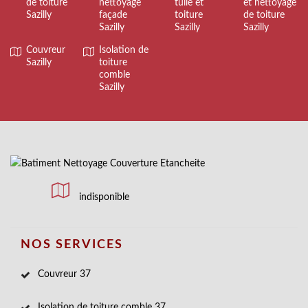
de toiture
nettoyage
tuile et
et nettoyage
Sazilly
façade
toiture
de toiture
Sazilly
Sazilly
Sazilly
Couvreur
Isolation de
Sazilly
toiture
comble
Sazilly
indisponible
NOS SERVICES
Couvreur 37
Isolation de toiture comble 37