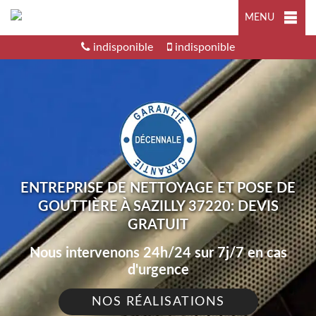
MENU
indisponible
indisponible
ENTREPRISE DE NETTOYAGE ET POSE DE
GOUTTIÈRE À SAZILLY 37220: DEVIS
GRATUIT
Nous intervenons 24h/24 sur 7j/7 en cas
d'urgence
NOS RÉALISATIONS